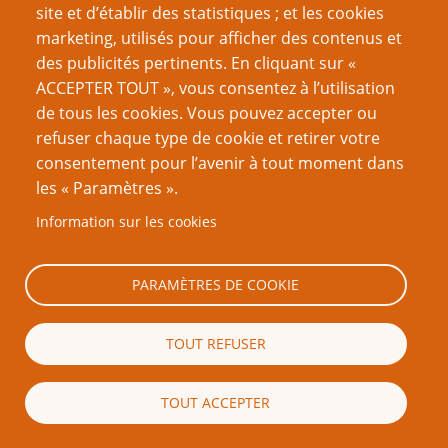
Outils de maîtrise
site et d’établir des statistiques ; et les cookies
marketing, utilisés pour afficher des contenus et
Auteur.ice.s
des publicités pertinents. En cliquant sur «
ACCEPTER TOUT », vous consentez à l’utilisation
Martin Ralya
de tous les cookies. Vous pouvez accepter ou
Nom du site d'Origine
refuser chaque type de cookie et retirer votre
consentement pour l’avenir à tout moment dans
Gnome Stew
les « Paramètres ».
Traducteur.ice.s
Information sur les cookies
Pal'
PARAMÈTRES DE COOKIE
Ajouter un commentaire
TOUT REFUSER
Votre nom
TOUT ACCEPTER