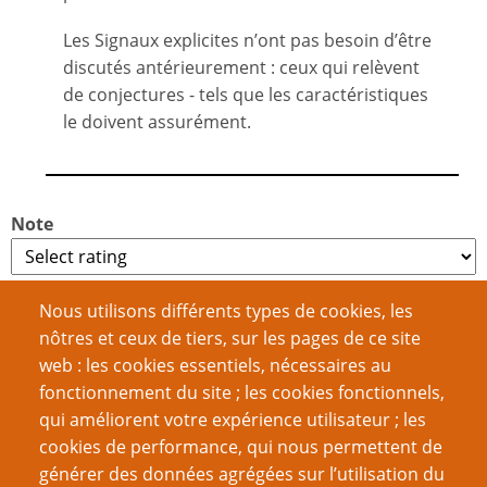
Les Signaux explicites n’ont pas besoin d’être
discutés antérieurement : ceux qui relèvent
de conjectures - tels que les caractéristiques
le doivent assurément.
Note
No votes yet
Nous utilisons différents types de cookies, les
nôtres et ceux de tiers, sur les pages de ce site
Mots-clés
web : les cookies essentiels, nécessaires au
accroches
compétences
feuille de
inspirations
fonctionnement du site ; les cookies fonctionnels,
personnage
qui améliorent votre expérience utilisateur ; les
cookies de performance, qui nous permettent de
Catégorie
générer des données agrégées sur l’utilisation du