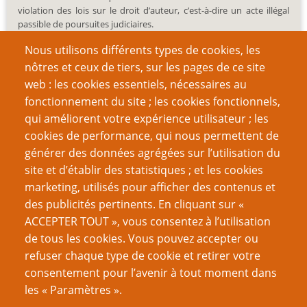
violation des lois sur le droit d’auteur, c’est-à-dire un acte illégal
passible de poursuites judiciaires.
Nous utilisons différents types de cookies, les
nôtres et ceux de tiers, sur les pages de ce site
web : les cookies essentiels, nécessaires au
fonctionnement du site ; les cookies fonctionnels,
Recherche
qui améliorent votre expérience utilisateur ; les
cookies de performance, qui nous permettent de
générer des données agrégées sur l’utilisation du
site et d’établir des statistiques ; et les cookies
Nom d'utilisateur
marketing, utilisés pour afficher des contenus et
des publicités pertinents. En cliquant sur «
ACCEPTER TOUT », vous consentez à l’utilisation
Mot de passe
de tous les cookies. Vous pouvez accepter ou
refuser chaque type de cookie et retirer votre
consentement pour l’avenir à tout moment dans
les « Paramètres ».