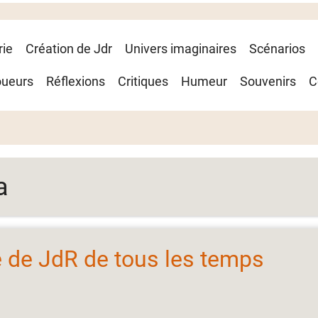
rie
Création de Jdr
Univers imaginaires
Scénarios
oueurs
Réflexions
Critiques
Humeur
Souvenirs
C
a
e de JdR de tous les temps