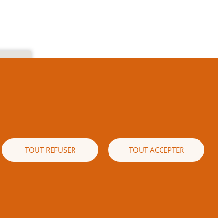
e texte
es) est
 écrite
naissez
ible de
TOUT REFUSER
TOUT ACCEPTER