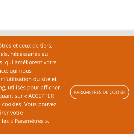
nte
tres et ceux de tiers,
iels, nécessaires au
e page plutôt que de la copier ailleurs, car toute reproduction d
ation (c’est-à-dire, en règle générale, un ou deux paragraph
s, qui améliorent votre
nde partie ou la totalité du texte de cette page sans l’autorisation
nce, qui nous
ubliquement (sites Web, blogs, forums, imprimés, etc.), vous recon
’utilisation du site et
es lois sur le droit d’auteur, c’est-à-dire un acte illégal pass
ng, utilisés pour afficher
PARAMÈTRES DE COOKIE
liquant sur « ACCEPTER
es cookies. Vous pouvez
irer votre
les « Paramètres ».