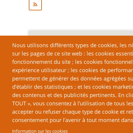
Mention légale importa
Nous utilisons différents types de cookies, les nô
sur les pages de ce site web : les cookies essent
Nous vous encourageons à faire un lien vers cett
qui dépasse la longueur raisonnable d’une cit
fonctionnement du site ; les cookies fonctionnel
strictement interdite. Si vous reproduisez une gra
expérience utilisateur ; les cookies de performa
de PTGPTB.fr, et que vous diffusez ladite copie p
permettent de générer des données agrégées sur l
que vous commettez délibérément une violation d
d’établir des statistiques ; et les cookies marketi
poursuites judiciaires.
des contenus et des publicités pertinents. En c
TOUT », vous consentez à l’utilisation de tous l
accepter ou refuser chaque type de cookie et ret
consentement pour l’avenir à tout moment dans 
© 2026 PTGPTB.fr, All rights reserved.
Information sur les cookies