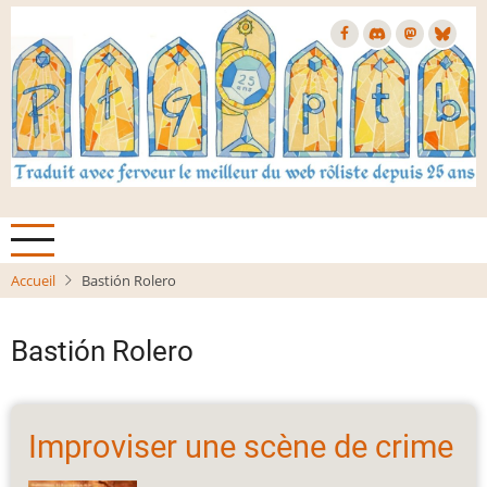
Aller
au
contenu
principal
Accueil
Bastión Rolero
Bastión Rolero
Improviser une scène de crime