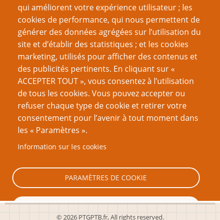
qui améliorent votre expérience utilisateur ; les
cookies de performance, qui nous permettent de
générer des données agrégées sur l’utilisation du
site et d’établir des statistiques ; et les cookies
Nom d'utilisateur
marketing, utilisés pour afficher des contenus et
des publicités pertinents. En cliquant sur «
ACCEPTER TOUT », vous consentez à l’utilisation
Mot de passe
de tous les cookies. Vous pouvez accepter ou
refuser chaque type de cookie et retirer votre
consentement pour l’avenir à tout moment dans
les « Paramètres ».
Information sur les cookies
Créer un nouveau compte
Réinitialiser votre mot de passe
PARAMÈTRES DE COOKIE
TOUT REFUSER
© 2026 PTGPTB.fr, All rights reserved.