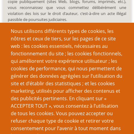
copie publiquement (sites Web, blogs, forums, imprimés, etc.),
vous reconnaissez que vous commettez délibérément une
violation des lois sur le droit d’auteur, c’est-à-dire un acte illégal
passible de poursuites judiciaires.
Nous utilisons différents types de cookies, les
nôtres et ceux de tiers, sur les pages de ce site
web : les cookies essentiels, nécessaires au
fonctionnement du site ; les cookies fonctionnels,
Recherche
qui améliorent votre expérience utilisateur ; les
cookies de performance, qui nous permettent de
générer des données agrégées sur l’utilisation du
site et d’établir des statistiques ; et les cookies
Nom d'utilisateur
marketing, utilisés pour afficher des contenus et
des publicités pertinents. En cliquant sur «
ACCEPTER TOUT », vous consentez à l’utilisation
Mot de passe
de tous les cookies. Vous pouvez accepter ou
refuser chaque type de cookie et retirer votre
consentement pour l’avenir à tout moment dans