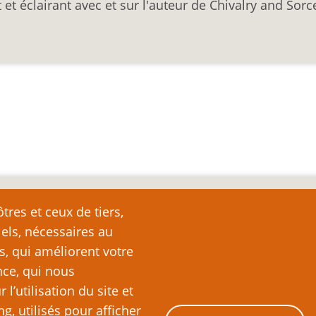
et éclairant avec et sur l'auteur de Chivalry and Sorce
nte
tres et ceux de tiers,
iels, nécessaires au
e page plutôt que de la copier ailleurs, car toute reproduction d
ation (c’est-à-dire, en règle générale, un ou deux paragraph
s, qui améliorent votre
nde partie ou la totalité du texte de cette page sans l’autorisation
nce, qui nous
ubliquement (sites Web, blogs, forums, imprimés, etc.), vous recon
’utilisation du site et
es lois sur le droit d’auteur, c’est-à-dire un acte illégal pass
ng, utilisés pour afficher