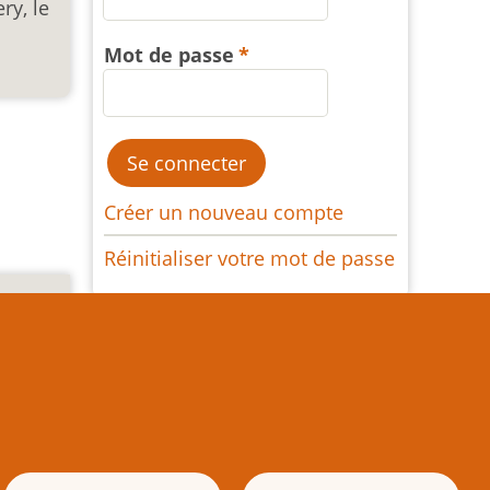
ry, le
Mot de passe
Créer un nouveau compte
Réinitialiser votre mot de passe
e texte
es) est
 écrite
naissez
ible de