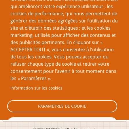
Recherche
qui améliorent votre expérience utilisateur ; les
cookies de performance, qui nous permettent de
générer des données agrégées sur l’utilisation du
site et d’établir des statistiques ; et les cookies
Nom d'utilisateur
marketing, utilisés pour afficher des contenus et
des publicités pertinents. En cliquant sur «
ACCEPTER TOUT », vous consentez à l’utilisation
Mot de passe
de tous les cookies. Vous pouvez accepter ou
refuser chaque type de cookie et retirer votre
consentement pour l’avenir à tout moment dans
les « Paramètres ».
Information sur les cookies
Créer un nouveau compte
Réinitialiser votre mot de passe
PARAMÈTRES DE COOKIE
TOUT REFUSER