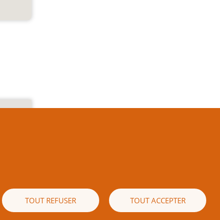
e texte
es) est
 écrite
naissez
ible de
TOUT REFUSER
TOUT ACCEPTER