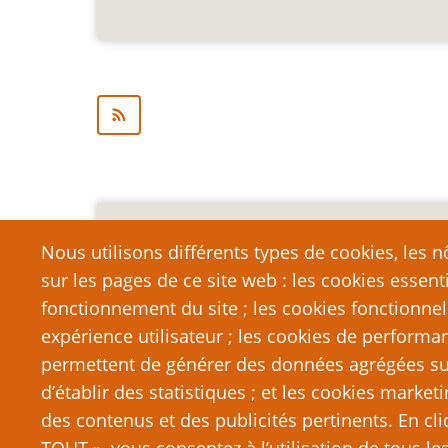
Mention légale importa
Nous utilisons différents types de cookies, les nô
sur les pages de ce site web : les cookies essent
Nous vous encourageons à faire un lien vers cett
qui dépasse la longueur raisonnable d’une cit
fonctionnement du site ; les cookies fonctionnel
strictement interdite. Si vous reproduisez une gra
expérience utilisateur ; les cookies de performa
de PTGPTB.fr, et que vous diffusez ladite copie p
permettent de générer des données agrégées sur l
que vous commettez délibérément une violation d
d’établir des statistiques ; et les cookies marketi
poursuites judiciaires.
des contenus et des publicités pertinents. En c
TOUT », vous consentez à l’utilisation de tous l