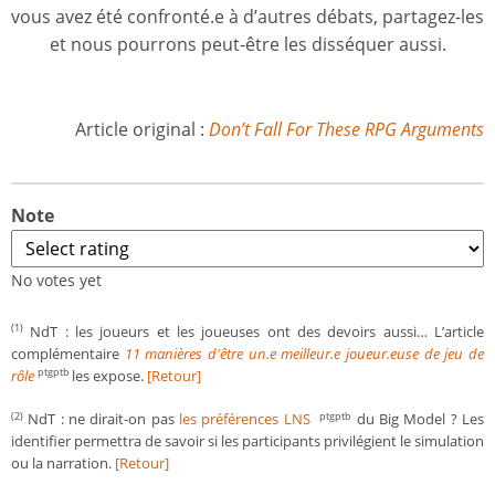
vous avez été confronté.e à d’autres débats, partagez-les
et nous pourrons peut-être les disséquer aussi.
Article original :
Don’t Fall For These RPG Arguments
Note
No votes yet
NdT : les joueurs et les joueuses ont des devoirs aussi… L’article
(1)
complémentaire
11 manières d'être un.e meilleur.e joueur.euse de jeu de
rôle
les expose.
[Retour]
ptgptb
NdT : ne dirait-on pas
les préférences LNS
du Big Model ? Les
(2)
ptgptb
identifier permettra de savoir si les participants privilégient le simulation
ou la narration.
[Retour]