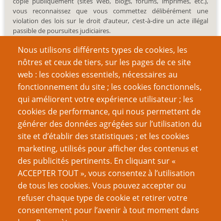
copie publiquement (sites Web, blogs, forums, imprimés, etc.),
vous reconnaissez que vous commettez délibérément une
violation des lois sur le droit d’auteur, c’est-à-dire un acte illégal
passible de poursuites judiciaires.
Nous utilisons différents types de cookies, les
nôtres et ceux de tiers, sur les pages de ce site
web : les cookies essentiels, nécessaires au
fonctionnement du site ; les cookies fonctionnels,
Recherche
qui améliorent votre expérience utilisateur ; les
cookies de performance, qui nous permettent de
générer des données agrégées sur l’utilisation du
site et d’établir des statistiques ; et les cookies
Nom d'utilisateur
marketing, utilisés pour afficher des contenus et
des publicités pertinents. En cliquant sur «
ACCEPTER TOUT », vous consentez à l’utilisation
Mot de passe
de tous les cookies. Vous pouvez accepter ou
refuser chaque type de cookie et retirer votre
consentement pour l’avenir à tout moment dans