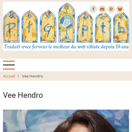
Aller
au
contenu
principal
Accueil
Vee Hendro
Vee Hendro