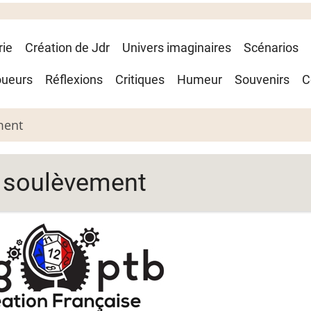
rie
Création de Jdr
Univers imaginaires
Scénarios
oueurs
Réflexions
Critiques
Humeur
Souvenirs
C
ement
le soulèvement