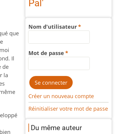
Pal'
Nom d'utilisateur
aqué que
ne
 moi
Mot de passe
nd. Il
e de
r la
es
, même
Créer un nouveau compte
Réinitialiser votre mot de passe
veloppé
Du même auteur
 bien