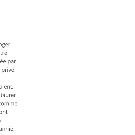
nger
tre
née par
 privé
aient,
staurer
t comme
’ont
à
annie.