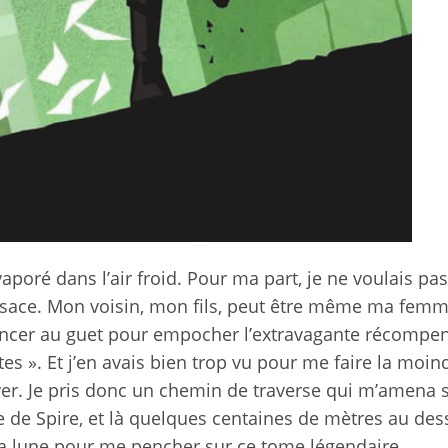
évaporé dans l’air froid. Pour ma part, je ne voulais pas
esace. Mon voisin, mon fils, peut être même ma femm
oncer au guet pour empocher l’extravagante récompe
es ». Et j’en avais bien trop vu pour me faire la moin
iver. Je pris donc un chemin de traverse qui m’amena 
re de Spire, et là quelques centaines de mètres au de
e la lune pour me pencher sur ce tome légendaire.