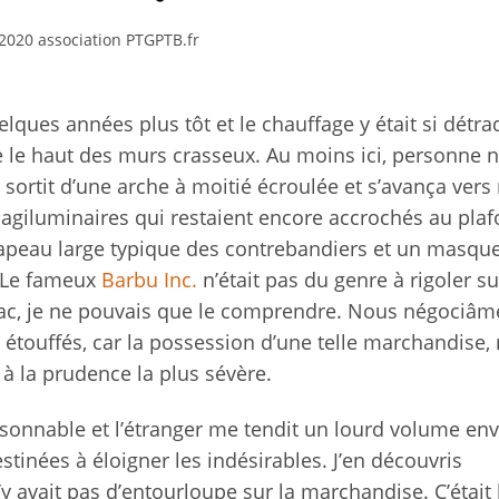
2020 association PTGPTB.fr
elques années plus tôt et le chauffage y était si détr
e le haut des murs crasseux. Au moins ici, personne 
sortit d’une arche à moitié écroulée et s’avança vers
agiluminaires qui restaient encore accrochés au plafo
hapeau large typique des contrebandiers et un masqu
. Le fameux
Barbu Inc.
n’était pas du genre à rigoler su
n sac, je ne pouvais que le comprendre. Nous négociâm
étouffés, car la possession d’une telle marchandise
 à la prudence la plus sévère.
isonnable et l’étranger me tendit un lourd volume en
tinées à éloigner les indésirables. J’en découvris
n’y avait pas d’entourloupe sur la marchandise. C’était