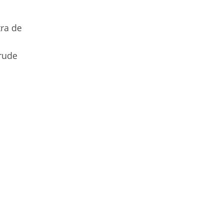
tra de
 rude