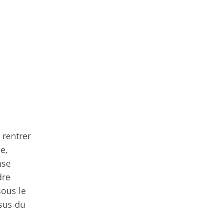
 rentrer
e,
nse
dre
sous le
ssus du