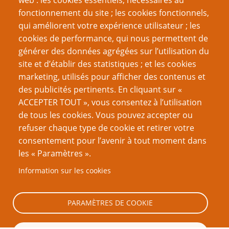
web : les cookies essentiels, nécessaires au
fonctionnement du site ; les cookies fonctionnels,
Créer un nouveau compte
qui améliorent votre expérience utilisateur ; les
cookies de performance, qui nous permettent de
Réinitialiser votre mot de passe
générer des données agrégées sur l’utilisation du
site et d’établir des statistiques ; et les cookies
VOUS AIMEREZ AUSSI
marketing, utilisés pour afficher des contenus et
des publicités pertinents. En cliquant sur «
(communiqué) Ouverture de l’Académie PTGPTB de
ACCEPTER TOUT », vous consentez à l’utilisation
Roleplaying Games
de tous les cookies. Vous pouvez accepter ou
refuser chaque type de cookie et retirer votre
GN et extrémisme violent
consentement pour l’avenir à tout moment dans
Vieillards: Le micro-JdR
les « Paramètres ».
Une nuit à l‘Auberge achetée, une journée chez les
Information sur les cookies
racistes offerte
Jouer au JdR même confiné
PARAMÈTRES DE COOKIE