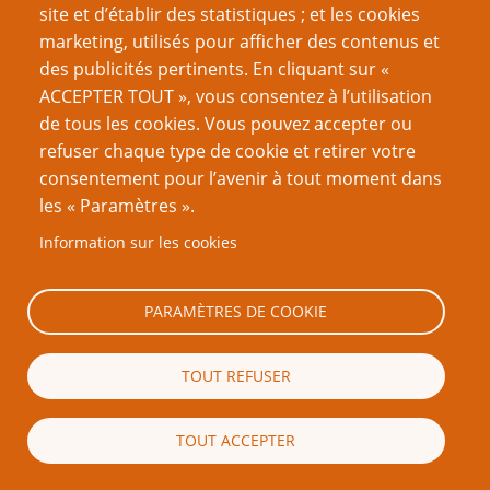
site et d’établir des statistiques ; et les cookies
Nous vous encourageons à faire un lien vers cette page plutôt que
marketing, utilisés pour afficher des contenus et
de la copier ailleurs, car toute reproduction de texte qui dépasse la
longueur raisonnable d’une citation (c’est-à-dire, en règle générale,
des publicités pertinents. En cliquant sur «
un ou deux paragraphes) est strictement interdite. Si vous
ACCEPTER TOUT », vous consentez à l’utilisation
reproduisez une grande partie ou la totalité du texte de cette page
de tous les cookies. Vous pouvez accepter ou
sans l’autorisation écrite de PTGPTB.fr, et que vous diffusez ladite
refuser chaque type de cookie et retirer votre
copie publiquement (sites Web, blogs, forums, imprimés, etc.),
vous reconnaissez que vous commettez délibérément une
consentement pour l’avenir à tout moment dans
violation des lois sur le droit d’auteur, c’est-à-dire un acte illégal
les « Paramètres ».
passible de poursuites judiciaires.
Information sur les cookies
PARAMÈTRES DE COOKIE
Recherche
TOUT REFUSER
TOUT ACCEPTER
Nom d'utilisateur