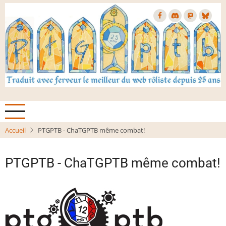
Aller
au
contenu
principal
Accueil
PTGPTB - ChaTGPTB même combat!
PTGPTB - ChaTGPTB même combat!