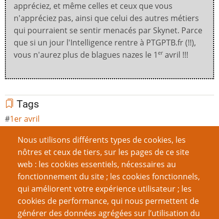
appréciez, et même celles et ceux que vous
n'appréciez pas, ainsi que celui des autres métiers
qui pourraient se sentir menacés par Skynet. Parce
que si un jour l'Intelligence rentre à PTGPTB.fr (!!),
vous n'aurez plus de blagues nazes le 1
avril !!!
er
Tags
1er avril
Note
Nous utilisons différents types de cookies, les
nôtres et ceux de tiers, sur les pages de ce site
No votes yet
web : les cookies essentiels, nécessaires au
fonctionnement du site ; les cookies fonctionnels,
qui améliorent votre expérience utilisateur ; les
cookies de performance, qui nous permettent de
Mention légale importante
générer des données agrégées sur l’utilisation du