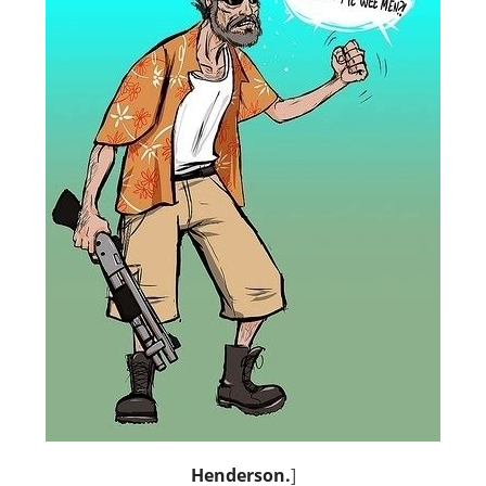
Henderson
.
]