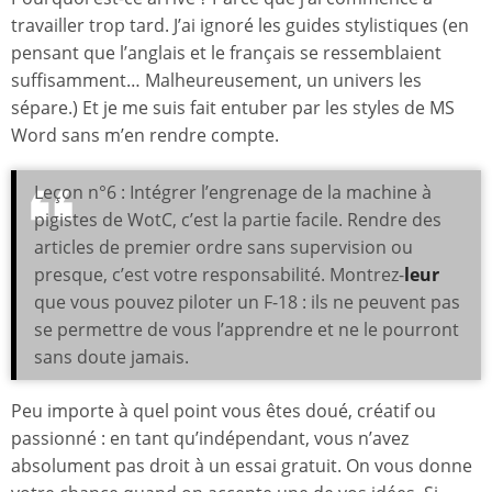
travailler trop tard. J’ai ignoré les guides stylistiques (en
pensant que l’anglais et le français se ressemblaient
suffisamment… Malheureusement, un univers les
sépare.) Et je me suis fait entuber par les styles de MS
Word sans m’en rendre compte.
Leçon n°6 : Intégrer l’engrenage de la machine à
pigistes de WotC, c’est la partie facile. Rendre des
articles de premier ordre sans supervision ou
presque, c’est votre responsabilité. Montrez-
leur
que vous pouvez piloter un F-18 : ils ne peuvent pas
se permettre de vous l’apprendre et ne le pourront
sans doute jamais.
Peu importe à quel point vous êtes doué, créatif ou
passionné : en tant qu’indépendant, vous n’avez
absolument pas droit à un essai gratuit. On vous donne