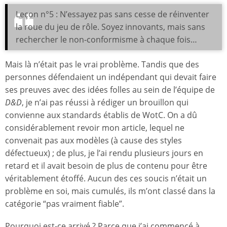
Leçon n°5 : N’essayez pas sans cesse de réinventer
la roue du jeu de rôle. Soyez innovants, mais sans
rechercher le non-conformisme à chaque fois…
Mais là n’était pas le vrai problème. Tandis que des
personnes défendaient un indépendant qui devait faire
ses preuves avec des idées folles au sein de l’équipe de
D&D
, je n’ai pas réussi à rédiger un brouillon qui
convienne aux standards établis de WotC. On a dû
considérablement revoir mon article, lequel ne
convenait pas aux modèles (à cause des styles
défectueux) ; de plus, je l’ai rendu plusieurs jours en
retard et il avait besoin de plus de contenu pour être
véritablement étoffé. Aucun des ces soucis n’était un
problème en soi, mais cumulés, ils m’ont classé dans la
catégorie “pas vraiment fiable”.
Pourquoi est-ce arrivé ? Parce que j’ai commencé à