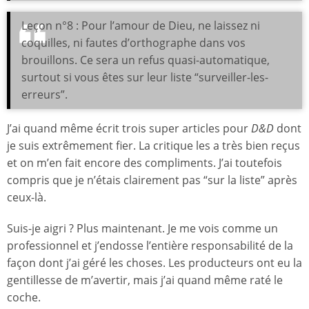
Leçon n°8 : Pour l’amour de Dieu, ne laissez ni
coquilles, ni fautes d’orthographe dans vos
brouillons. Ce sera un refus quasi-automatique,
surtout si vous êtes sur leur liste “surveiller-les-
erreurs”.
J’ai quand même écrit trois super articles pour
D&D
dont
je suis extrêmement fier. La critique les a très bien reçus
et on m’en fait encore des compliments. J’ai toutefois
compris que je n’étais clairement pas “sur la liste” après
ceux-là.
Suis-je aigri ? Plus maintenant. Je me vois comme un
professionnel et j’endosse l’entière responsabilité de la
façon dont j’ai géré les choses. Les producteurs ont eu la
gentillesse de m’avertir, mais j’ai quand même raté le
coche.