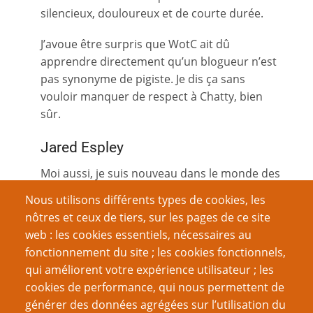
silencieux, douloureux et de courte durée.
J’avoue être surpris que WotC ait dû
apprendre directement qu’un blogueur n’est
pas synonyme de pigiste. Je dis ça sans
vouloir manquer de respect à Chatty, bien
sûr.
Jared Espley
Moi aussi, je suis nouveau dans le monde des
auteurs indépendants. J’ai eu la chance de
Nous utilisons différents types de cookies, les
voir deux de mes aventures publiées dans
nôtres et ceux de tiers, sur les pages de ce site
Dungeon
, et quelques autres articles sont
web : les cookies essentiels, nécessaires au
restés bloqués à la phase de développement.
fonctionnement du site ; les cookies fonctionnels,
qui améliorent votre expérience utilisateur ; les
Voici les leçons que j’ajouterais à ta liste :
cookies de performance, qui nous permettent de
générer des données agrégées sur l’utilisation du
La phase d’édition et le développement sur