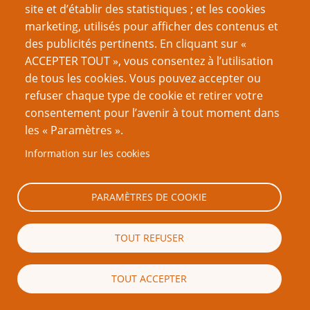
site et d’établir des statistiques ; et les cookies
papier sont d’une qualité professionnelle
marketing, utilisés pour afficher des contenus et
irréprochable quand on travaille pour
des publicités pertinents. En cliquant sur «
WotC. Cela étant, je ne pense pas que les
ACCEPTER TOUT », vous consentez à l’utilisation
parties tests faites chez eux sont aussi
de tous les cookies. Vous pouvez accepter ou
rigoureuses (sûrement à cause de la
refuser chaque type de cookie et retirer votre
pression constante des délais). Si vous en
consentement pour l’avenir à tout moment dans
avez l’occasion, faites des parties tests
les « Paramètres ».
vous-même en plus de juste rédiger.
Information sur les cookies
S’en tenir à un emploi du temps n’est pas
facile pour qui a d’autres occupations dans
la vie, surtout si vous suivez mon conseil et
PARAMÈTRES DE COOKIE
que vous testez ce que vous écrivez.
Une fois que vous avez rendu votre travail,
TOUT REFUSER
il ne vous appartient plus. Attendez-vous à
des modifications, des suppressions, des
TOUT ACCEPTER
ajouts importants, etc. Je pense que les
changements sont bien plus importants