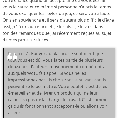
votre chance quand on accepte une de vos idées. Si
vous la ratez, et ce même si personne n’a pris le temps
de vous expliquer les règles du jeu, ce sera votre faute.
On s’en souviendra et il sera d’autant plus difficile d’être
assigné à un autre projet. Je le sais… Je le vois dans le
ton des remarques que j’ai récemment reçues au sujet
de mes projets refusés.
Leçon n°7 : Rangez au placard ce sentiment que
tout vous est dû. Vous faites partie de plusieurs
douzaines d’auteurs moyennement compétents
auxquels WotC fait appel. Si vous ne les
impressionnez pas, ils choisiront le suivant car ils
peuvent se le permettre. Votre boulot, c’est de les
émerveiller et de livrer un produit qui ne leur
rajoutera pas de la charge de travail. C’est comme
ça qu’ils fonctionnent : acceptons-le ou allons voir
ailleurs.