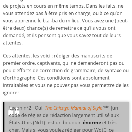
de projets en cours en même temps. Dans les faits, ne
vous attendez pas à être pris en charge, ou à ce qu’on
vous apprenne le b.a.-ba du milieu. Vous avez une (peut-
être deux) chance(s) de remettre ce qu’ils vous ont
demandé, et ils pensent que vous savez tout de leurs
attentes.
Ces attentes, les voici : rédiger des manuscrits de
premier ordre, captivants, qui ne demanderont pas ou
peu d’efforts de correction de grammaire, de syntaxe ou
d’orthographe. Ces conditions sont absolument
intraitables et vous ne pouvez pas vous permettre de les
ignorer.
Leçon n°2 : Oui,
The Chicago Manual of Style
[un
wiki
code de règles de rédaction largement utilisé aux
États-Unis (NdT)] est un bouquin
énorme
et très
cher. Mais si vous voulez rédiger pour WotC, ce