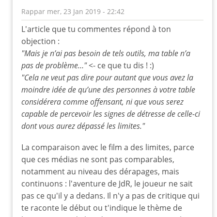
Rappar
mer, 23 Jan 2019 - 22:42
En
L'article que tu commentes répond à ton
réponse
objection :
à
"Mais je n’ai pas besoin de tels outils, ma table n’a
film
pas de problème…"
<- ce que tu dis ! :)
du
"Cela ne veut pas dire pour autant que vous avez la
dimanche
moindre idée de qu’une des personnes à votre table
soir
par
considérera comme offensant, ni que vous serez
leloup
capable de percevoir les signes de détresse de celle-ci
dont vous aurez dépassé les limites."
La comparaison avec le film a des limites, parce
que ces médias ne sont pas comparables,
notamment au niveau des dérapages, mais
continuons : l'aventure de JdR, le joueur ne sait
pas ce qu'il y a dedans. Il n'y a pas de critique qui
te raconte le début ou t'indique le thème de