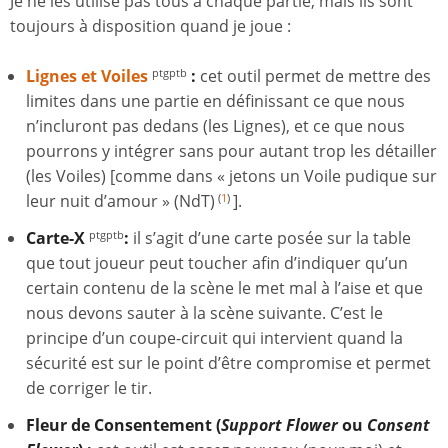
Je ne les utilise pas tous à chaque partie, mais ils sont
toujours à disposition quand je joue :
Lignes et Voiles
:
cet outil permet de mettre des
ptgptb
limites dans une partie en définissant ce que nous
n’incluront pas dedans (les Lignes), et ce que nous
pourrons y intégrer sans pour autant trop les détailler
(les Voiles) [comme dans « jetons un Voile pudique sur
leur nuit d’amour » (NdT)
].
(
1
)
Carte-X
:
il s’agit d’une carte posée sur la table
ptgptb
que tout joueur peut toucher afin d’indiquer qu’un
certain contenu de la scène le met mal à l’aise et que
nous devons sauter à la scène suivante. C’est le
principe d’un coupe-circuit qui intervient quand la
sécurité est sur le point d’être compromise et permet
de corriger le tir.
Fleur de Consentement (
Support Flower
ou
Consent