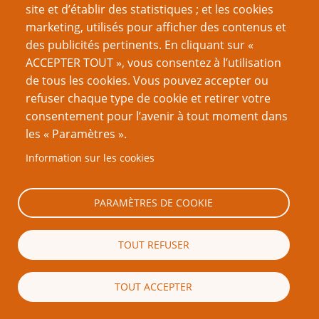
un débordement, le MJ aussi.
site et d’établir des statistiques ; et les cookies
Le geste "temps-mort" est pratiqué en sport, aussi
marketing, utilisés pour afficher des contenus et
bien amateur que professionel, alors pourquoi
des publicités pertinents. En cliquant sur «
serait-ce différent en JdR ?
ACCEPTER TOUT », vous consentez à l’utilisation
de tous les cookies. Vous pouvez accepter ou
Auteur
refuser chaque type de cookie et retirer votre
Ego'
consentement pour l’avenir à tout moment dans
les « Paramètres ».
Information sur les cookies
Ajouter un commentaire
PARAMÈTRES DE COOKIE
Votre nom
TOUT REFUSER
Courriel
TOUT ACCEPTER
Le contenu de ce champ sera maintenu privé et ne sera