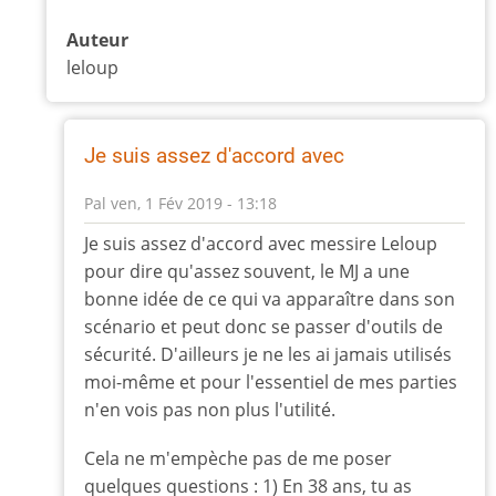
Auteur
leloup
Je suis assez d'accord avec
Pal
ven, 1 Fév 2019 - 13:18
En
Je suis assez d'accord avec messire Leloup
réponse
pour dire qu'assez souvent, le MJ a une
à
bonne idée de ce qui va apparaître dans son
Avant
scénario et peut donc se passer d'outils de
la
sécurité. D'ailleurs je ne les ai jamais utilisés
partie
moi-même et pour l'essentiel de mes parties
on
échange
n'en vois pas non plus l'utilité.
par
Cela ne m'empèche pas de me poser
leloup
quelques questions : 1) En 38 ans, tu as