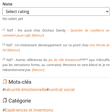
Note
No votes yet
NdT : lire aussi chez Docteur Dandy :
Question de confiance ou
(1)
comment jouer safe
.
[Retour]
NdT : Un intéressant développement sur ce point chez
Une Pincée de
(2)
Fel’
[Retour]
NdT : Autres références du
jeu de rôle émotionnel
(qui n’étouffe
(3)
ptgptb
pas les sensations fortes, au contraire):
Personne ne sera blessé
et
Je ne
t’abandonnerai pas
.
[Retour]
Mots-clés
sécurité émotionnelle
contrat social
Catégorie
Expériences et inventions