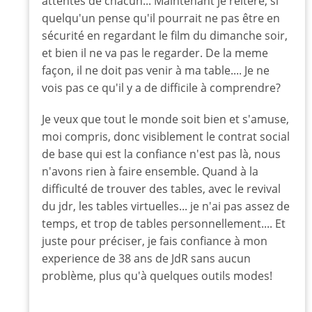
attentes de chacun... Maintenant je réitere, si
script
avant
quelqu'un pense qu'il pourrait ne pas être en
de
sécurité en regardant le film du dimanche soir,
voir
et bien il ne va pas le regarder. De la meme
le
façon, il ne doit pas venir à ma table.... Je ne
film?
vois pas ce qu'il y a de difficile à comprendre?
par
Rappar
Je veux que tout le monde soit bien et s'amuse,
moi compris, donc visiblement le contrat social
de base qui est la confiance n'est pas là, nous
n'avons rien à faire ensemble. Quand à la
difficulté de trouver des tables, avec le revival
du jdr, les tables virtuelles... je n'ai pas assez de
temps, et trop de tables personnellement.... Et
juste pour préciser, je fais confiance à mon
experience de 38 ans de JdR sans aucun
problème, plus qu'à quelques outils modes!