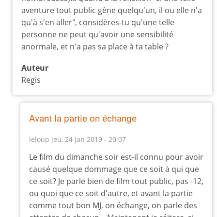
aventure tout public gène quelqu'un, il ou elle n'a
qu'à s'en aller", considères-tu qu'une telle
personne ne peut qu'avoir une sensibilité
anormale, et n'a pas sa place à ta table ?
Auteur
Regis
Avant la partie on échange
leloup
jeu, 24 Jan 2019 - 20:07
En
Le film du dimanche soir est-il connu pour avoir
réponse
causé quelque dommage que ce soit à qui que
à
ce soit? Je parle bien de film tout public, pas -12,
Connais-
ou quoi que ce soit d'autre, et avant la partie
tu
comme tout bon MJ, on échange, on parle des
le