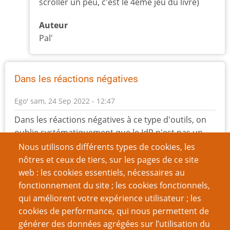
scroller un peu, c'est le 4ème jeu du livre)
Auteur
Pal'
Dans les réactions négatives
Ego'
sam, 24 Sep 2022 - 12:47
Dans les réactions négatives à ce type d'outils, on
oublie systématiquement que le JdR n'est pas un
one-man-show dont on peut quitter la salle
Nous utilisons différents types de cookies, les
discrétement, et surtout qu'il y a
nôtres et ceux de tiers, sur les pages de ce site
plusieurs intervenants autour de la table autres
web : les cookies essentiels, nécessaires au
que le MJ, et que eux aussi peuvent mettre les pieds
fonctionnement du site ; les cookies fonctionnels,
dans le plat.
qui améliorent votre expérience utilisateur ; les
Il n'y d'ailleurs pas que les joueuses et les joueurs
cookies de performance, qui nous permettent de
qui peuvent avoir besoin d'un arrêt de jeu suite à
générer des données agrégées sur l’utilisation du