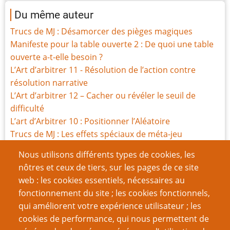
Du même auteur
Trucs de MJ : Désamorcer des pièges magiques
Manifeste pour la table ouverte 2 : De quoi une table
ouverte a-t-elle besoin ?
L’Art d’arbitrer 11 - Résolution de l’action contre
résolution narrative
L’Art d’arbitrer 12 – Cacher ou révéler le seuil de
difficulté
L’art d’Arbitrer 10 : Positionner l’Aléatoire
Trucs de MJ : Les effets spéciaux de méta-jeu
Manifeste pour la table ouverte partie 1
Nous utilisons différents types de cookies, les
L’Art du Rythme : Préparer des Bangs
nôtres et ceux de tiers, sur les pages de ce site
Les « quêtes » de la Fantasy : forcément dirigistes ?
web : les cookies essentiels, nécessaires au
Le Manifeste du dirigisme – Troisième partie : un
fonctionnement du site ; les cookies fonctionnels,
Voisinage Problématique
qui améliorent votre expérience utilisateur ; les
cookies de performance, qui nous permettent de
Page
Pagination
1
››