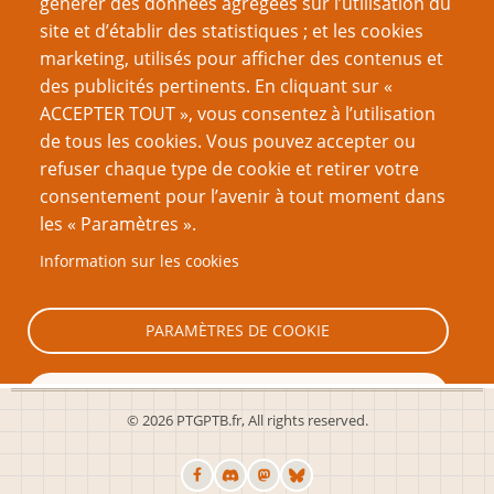
générer des données agrégées sur l’utilisation du
suivante
site et d’établir des statistiques ; et les cookies
VOUS AIMEREZ AUSSI
marketing, utilisés pour afficher des contenus et
des publicités pertinents. En cliquant sur «
Principes du Blorb
ACCEPTER TOUT », vous consentez à l’utilisation
de tous les cookies. Vous pouvez accepter ou
Les « quêtes » de la Fantasy : forcément dirigistes ?
refuser chaque type de cookie et retirer votre
Le Manifeste du dirigisme – Troisième partie : un
consentement pour l’avenir à tout moment dans
Voisinage Problématique
les « Paramètres ».
Comment fonctionne le dirigisme
Information sur les cookies
Le Manifeste du dirigisme – Deuxième partie :
Méthodes de dirigisme
PARAMÈTRES DE COOKIE
TOUT REFUSER
© 2026 PTGPTB.fr, All rights reserved.
TOUT ACCEPTER