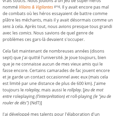
vrais soucis. Nous jouions à un jeu de super-héros
nommé
Vilains & Vigilantes
.
Il y avait encore pas mal
grog
de combats où les héros essayaient de battre comme
plâtre les méchants, mais il y avait désormais comme un
sens
à cela. Après tout, nous avions presque tous grandi
avec les
comics
. Nous savions de quel genre de
problèmes ces gars-là devaient s'occuper.
Cela fait maintenant de nombreuses années (disons
sept) que j'ai quitté l'université. Je joue toujours, bien
que je ne connaisse aucun de mes vieux amis qui le
fasse encore. Certains camarades de fac jouent encore
et je garde un contact occasionnel avec eux (mais cela
est limité par une distance de plus de 600 km). J'aime
toujours le
roleplay
, mais aussi le
rollplay
. [
jeu de mot
entre
roleplaying
(l’interprétation) et
roll-playing
(le "jeu de
rouler de dés")
(NdT)]
J'ai développé mes talents pour l'élaboration d'un