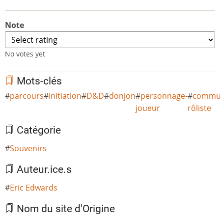
Note
No votes yet
Mots-clés
parcours
initiation
D&D
donjon
personnage-
commu
joueur
rôliste
Catégorie
Souvenirs
Auteur.ice.s
Eric Edwards
Nom du site d'Origine