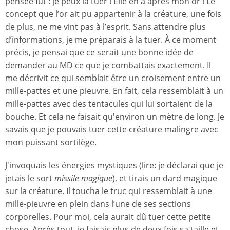
pensée fut : je peux la tuer ! Elle en a après mon or ! Le
concept que l’or ait pu appartenir à la créature, une fois
de plus, ne me vint pas à l’esprit. Sans attendre plus
d’informations, je me préparais à la tuer. À ce moment
précis, je pensai que ce serait une bonne idée de
demander au MD ce que je combattais exactement. Il
me décrivit ce qui semblait être un croisement entre un
mille-pattes et une pieuvre. En fait, cela ressemblait à un
mille-pattes avec des tentacules qui lui sortaient de la
bouche. Et cela ne faisait qu'environ un mètre de long. Je
savais que je pouvais tuer cette créature malingre avec
mon puissant sortilège.
J'invoquais les énergies mystiques (lire: je déclarai que je
jetais le sort
missile magique
), et tirais un dard magique
sur la créature. Il toucha le truc qui ressemblait à une
mille-pieuvre en plein dans l’une de ses sections
corporelles. Pour moi, cela aurait dû tuer cette petite
chose. Après tout, je faisais plus de deux fois sa taille et