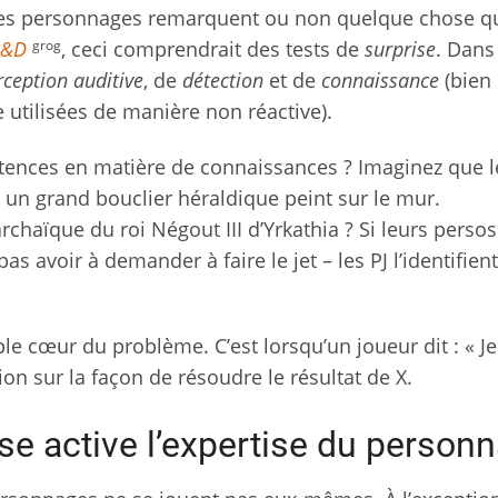
 les personnages remarquent ou non quelque chose qu
grog
&D
, ceci comprendrait des tests de
surprise
. Dans 
rception auditive
, de
détection
et de
connaissance
(bien
utilisées de manière non réactive).
pétences en matière de connaissances ? Imaginez que l
un grand bouclier héraldique peint sur le mur.
haïque du roi Négout III d’Yrkathia ? Si leurs persos
s avoir à demander à faire le jet – les PJ l’identifient
le cœur du problème. C’est lorsqu’un joueur dit : « J
ion sur la façon de résoudre le résultat de X.
use active l’expertise du person