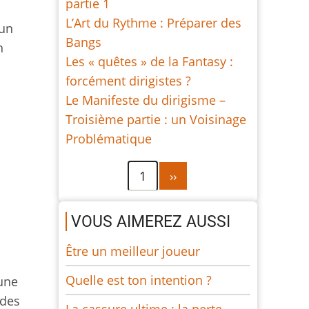
partie 1
L’Art du Rythme : Préparer des
cun
Bangs
n
Les « quêtes » de la Fantasy :
forcément dirigistes ?
Le Manifeste du dirigisme –
Troisième partie : un Voisinage
Problématique
Pagination
Page
1
››
suivante
VOUS AIMEREZ AUSSI
Être un meilleur joueur
Quelle est ton intention ?
une
 des
La cassure ultime : la perte