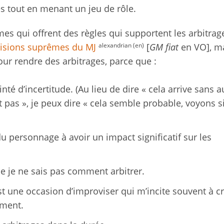
es tout en menant un jeu de rôle.
èmes qui offrent des règles qui supportent les arbitrag
alexandrian (en)
isions suprêmes
du
MJ
[
GM fiat
en VO], m
our rendre des arbitrages, parce que :
nté d’incertitude. (Au lieu de dire « cela arrive sans 
t pas », je peux dire « cela semble probable, voyons si
du personnage à avoir un impact significatif sur les
ue je ne sais pas comment arbitrer.
est une occasion d’improviser qui m’incite souvent à c
ement.