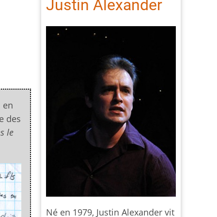
Justin Alexander
s en
te des
s le
Né en 1979, Justin Alexander vit