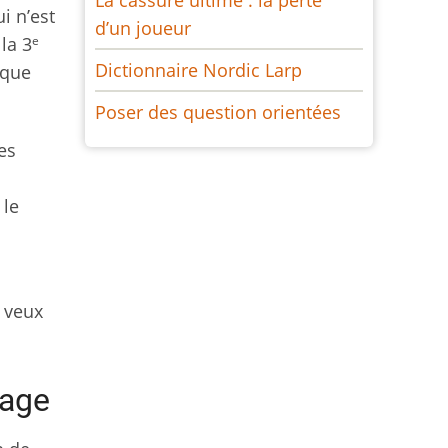
i n’est
d’un joueur
e
la 3
Dictionnaire Nordic Larp
 que
Poser des question orientées
es
 le
e veux
nage