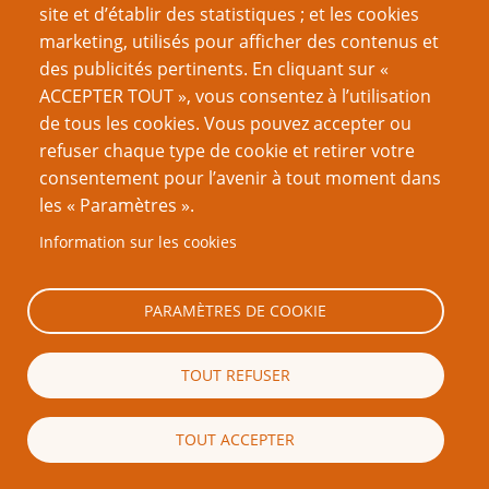
présentées dans
Eureka
[un supplément de Gnomestew
site et d’établir des statistiques ; et les cookies
avec 501 synopsis d’intrigues et des conseils pour les
marketing, utilisés pour afficher des contenus et
développer (NdT)]) mais jusqu'à ce que vous en soyez
des publicités pertinents. En cliquant sur «
capable, vous devrez probablement prévoir un peu de
ACCEPTER TOUT », vous consentez à l’utilisation
temps pour préparer une mini-aventure prête à jouer.
de tous les cookies. Vous pouvez accepter ou
refuser chaque type de cookie et retirer votre
Avantages
consentement pour l’avenir à tout moment dans
les « Paramètres ».
En deux mots, cela résout le problème principal et évite
les complications posées par les autres solutions. Et si
Information sur les cookies
vous en êtes au point où les joueurs s’en fichent s’ils
sont en train de jouer la campagne principale ou la
PARAMÈTRES DE COOKIE
secondaire, vous êtes gagnants sur tous les tableaux.
Cette solution peut être mise en place à n'importe quel
moment d'une campagne existante.
TOUT REFUSER
Vous pouvez même utiliser les mini-aventures pour
TOUT ACCEPTER
résoudre des problèmes mineurs et ajouter des
histoires en arrière-plan de la campagne principale –