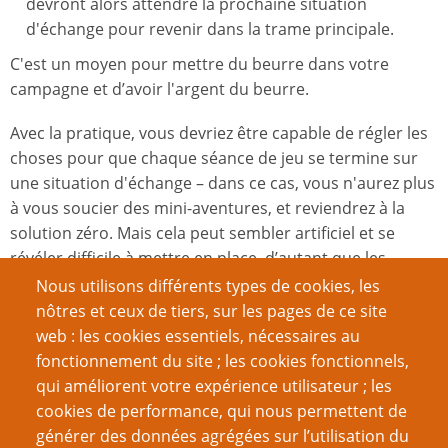
devront alors attendre la prochaine situation
d'échange pour revenir dans la trame principale.
C'est un moyen pour mettre du beurre dans votre
campagne et d’avoir l'argent du beurre.
Avec la pratique, vous devriez être capable de régler les
choses pour que chaque séance de jeu se termine sur
une situation d'échange – dans ce cas, vous n'aurez plus
à vous soucier des mini-aventures, et reviendrez à la
solution zéro. Mais cela peut sembler artificiel et se
révéler difficile à mettre en place, d’autant que les
autres problèmes de cette solution zéro demeurent. Il
Nous utilisons différents types de cookies, les
pourrait donc être utile d'avoir toujours une ou deux
nôtres et ceux de tiers, sur les pages de ce site
mini-aventures à sortir de votre manche.
web : les cookies essentiels, nécessaires au
fonctionnement du site ; les cookies fonctionnels,
Un MJ expérimenté serait sûrement capable
qui améliorent votre expérience utilisateur ; les
d'improviser immédiatement une mini-aventure basée
cookies de performance, qui nous permettent de
uniquement sur une idée de scénario (comme celles
générer des données agrégées sur l’utilisation du