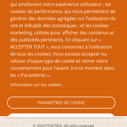
qui améliorent votre expérience utilisateur ; les
Types de campagnes de science-fiction – Distractions
cookies de performance, qui nous permettent de
quantiques avec dés
générer des données agrégées sur l’utilisation du
site et d’établir des statistiques ; et les cookies
Page
Pagination
1
››
marketing, utilisés pour afficher des contenus et
suivante
des publicités pertinents. En cliquant sur «
VOUS AIMEREZ AUSSI
ACCEPTER TOUT », vous consentez à l’utilisation
de tous les cookies. Vous pouvez accepter ou
Réfléchissez avant de quantifier
refuser chaque type de cookie et retirer votre
consentement pour l’avenir à tout moment dans
Je suis un émulateur
les « Paramètres ».
Romance et Jeu de Rôles : des biais de genre ?
Information sur les cookies
Soyez de meilleurs joueurs : connais-toi toi même
Xyrop : mon expérience de créateur et d’éditeur
PARAMÈTRES DE COOKIE
TOUT REFUSER
© 2026 PTGPTB.fr, All rights reserved.