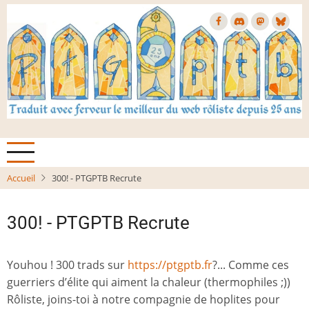
Aller
au
contenu
principal
Accueil
300! - PTGPTB Recrute
300! - PTGPTB Recrute
Youhou ! 300 trads sur
https://ptgptb.fr
?... Comme ces
guerriers d’élite qui aiment la chaleur (thermophiles ;))
Rôliste, joins-toi à notre compagnie de hoplites pour