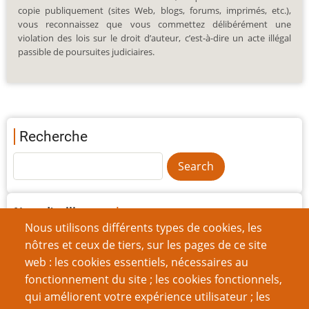
copie publiquement (sites Web, blogs, forums, imprimés, etc.),
vous reconnaissez que vous commettez délibérément une
violation des lois sur le droit d’auteur, c’est-à-dire un acte illégal
passible de poursuites judiciaires.
Recherche
Nom d'utilisateur
Nous utilisons différents types de cookies, les
nôtres et ceux de tiers, sur les pages de ce site
web : les cookies essentiels, nécessaires au
Mot de passe
fonctionnement du site ; les cookies fonctionnels,
qui améliorent votre expérience utilisateur ; les