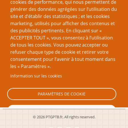
cookies de performance, qui nous permettent de
générer des données agrégées sur l’utilisation du
site et d’établir des statistiques ; et les cookies
Créer un nouveau compte
marketing, utilisés pour afficher des contenus et
des publicités pertinents. En cliquant sur «
Réinitialiser votre mot de passe
ACCEPTER TOUT », vous consentez à l’utilisation
de tous les cookies. Vous pouvez accepter ou
VOUS AIMEREZ AUSSI
refuser chaque type de cookie et retirer votre
consentement pour l’avenir à tout moment dans
Test PTGPTB : quel rôliste LNIST êtes-vous ?
les « Paramètres ».
Editorial : Démiurges ; débriefing
Information sur les cookies
Éditorial : Le jeu de rôles par Forum
Editorial : Femmes ∩ Rôlistes
PARAMÈTRES DE COOKIE
TOUT REFUSER
© 2026 PTGPTB.fr, All rights reserved.
TOUT ACCEPTER