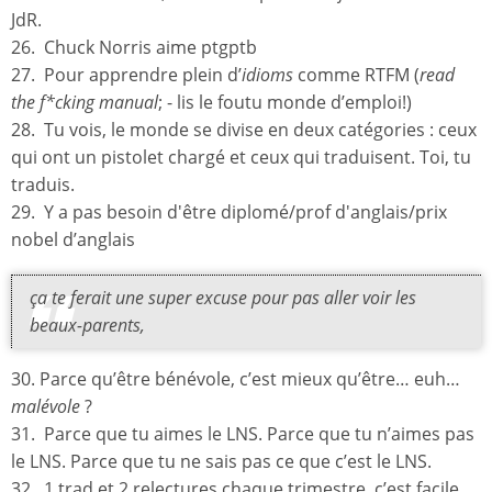
JdR.
26. Chuck Norris aime ptgptb
27. Pour apprendre plein d’
idioms
comme RTFM (
read
the f*cking manual
; - lis le foutu monde d’emploi!)
28. Tu vois, le monde se divise en deux catégories : ceux
qui ont un pistolet chargé et ceux qui traduisent. Toi, tu
traduis.
29. Y a pas besoin d'être diplomé/prof d'anglais/prix
nobel d’anglais
ça te ferait une super excuse pour pas aller voir les
beaux-parents,
30. Parce qu’être bénévole, c’est mieux qu’être… euh…
malévole
?
31. Parce que tu aimes le LNS. Parce que tu n’aimes pas
le LNS. Parce que tu ne sais pas ce que c’est le LNS.
32. 1 trad et 2 relectures chaque trimestre, c’est facile,