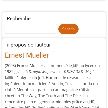
Recherche
à propos de l'auteur
Ernest Mueller
(2008) Ernest Mueller a commencé le JdR au lycée en
1982 grâce à
Dragon Magazine
et
D&D/AD&D
.
Magic
faillit l'éloigner du JdR. Homme de réseau - il est
ingénieur informaticien à Austin, Texas - il fonda un
club à Menphis et participa au magazine rôliste
chrétien The Way, The Truth and The Dice. Il a
rencontré plein de gens formidables grâce au JdR, et
même des JdR "indies", même si
World of Warcraft
lui