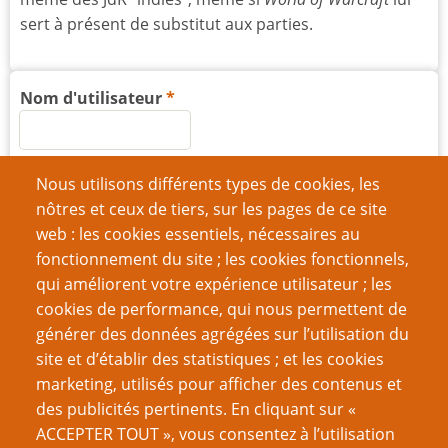
sert à présent de substitut aux parties.
Nom d'utilisateur
Mot de passe
Nous utilisons différents types de cookies, les
nôtres et ceux de tiers, sur les pages de ce site
web : les cookies essentiels, nécessaires au
fonctionnement du site ; les cookies fonctionnels,
qui améliorent votre expérience utilisateur ; les
Créer un nouveau compte
cookies de performance, qui nous permettent de
générer des données agrégées sur l’utilisation du
Réinitialiser votre mot de passe
site et d’établir des statistiques ; et les cookies
marketing, utilisés pour afficher des contenus et
VOUS AIMEREZ AUSSI
des publicités pertinents. En cliquant sur «
ACCEPTER TOUT », vous consentez à l’utilisation
Débarrassez vos monstres du validisme