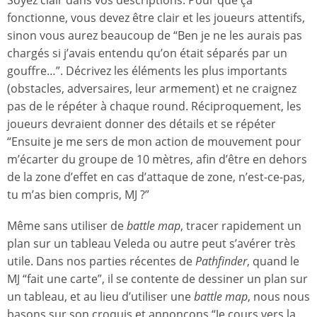
fonctionne, vous devez être clair et les joueurs attentifs,
sinon vous aurez beaucoup de “Ben je ne les aurais pas
chargés si j’avais entendu qu’on était séparés par un
gouffre…”. Décrivez les éléments les plus importants
(obstacles, adversaires, leur armement) et ne craignez
pas de le répéter à chaque round. Réciproquement, les
joueurs devraient donner des détails et se répéter
“Ensuite je me sers de mon action de mouvement pour
m’écarter du groupe de 10 mètres, afin d’être en dehors
de la zone d’effet en cas d’attaque de zone, n’est-ce-pas,
tu m’as bien compris, MJ ?”
Même sans utiliser de
battle map
, tracer rapidement un
plan sur un tableau Veleda ou autre peut s’avérer très
utile. Dans nos parties récentes de
Pathfinder
, quand le
MJ “fait une carte”, il se contente de dessiner un plan sur
un tableau, et au lieu d’utiliser une
battle map
, nous nous
basons sur son croquis et annonçons “Je cours vers la