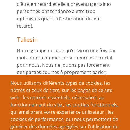
d’être en retard et elle a prévenu (certaines
personnes ont tendance à être trop
optimistes quant à l’estimation de leur
retard).
Taliesin
Notre groupe ne joue qu’environ une fois par
mois, donc commencer à l’heure est crucial
pour nous. Nous ne jouons pas forcément
des parties courtes à proprement parler,
mais nous voulons profiter de tout le temps
Nous utilisons différents types de cookies, les
de jeu de chaque séance.
nôtres et ceux de tiers, sur les pages de ce site
web : les cookies essentiels, nécessaires au
Pour cela, je crée un journal de jeu sur un
fonctionnement du site ; les cookies fonctionnels,
blog Wordpress après chaque partie. J’avais
qui améliorent votre expérience utilisateur ; les
commencé par écrire le compte rendu de la
cookies de performance, qui nous permettent de
partie, mais c’est impossible pour des parties
générer des données agrégées sur l’utilisation du
longues (une séance plus courte devrait