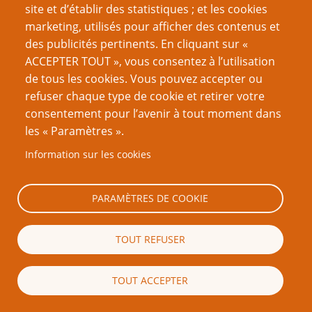
site et d’établir des statistiques ; et les cookies
résoudre cela). J’ai découvert que ça aide les
marketing, utilisés pour afficher des contenus et
joueurs à réfléchir au jeu entre deux séances,
des publicités pertinents. En cliquant sur «
ce qui les rend plus impatients de jouer
ACCEPTER TOUT », vous consentez à l’utilisation
quand la séance suivante arrive.
de tous les cookies. Vous pouvez accepter ou
refuser chaque type de cookie et retirer votre
Je vais envisager un autre genre de résumé
consentement pour l’avenir à tout moment dans
après avoir lu tes astuces. Peut-être quelque
les « Paramètres ».
chose sous Powerpoint ?
Information sur les cookies
DarthKrzysztof
Je travaille toujours le même jour où nous
PARAMÈTRES DE COOKIE
jouons. Peu importe si je finis tôt, mes tâches
ménagères et autres (sans parler des
TOUT REFUSER
préparatifs de dernière minute) m’occupent
toujours jusqu’à l’heure de jouer. Mais de
cette manière, je suis prêt à commencer
TOUT ACCEPTER
quand il est
l’heure
de commencer. Mes