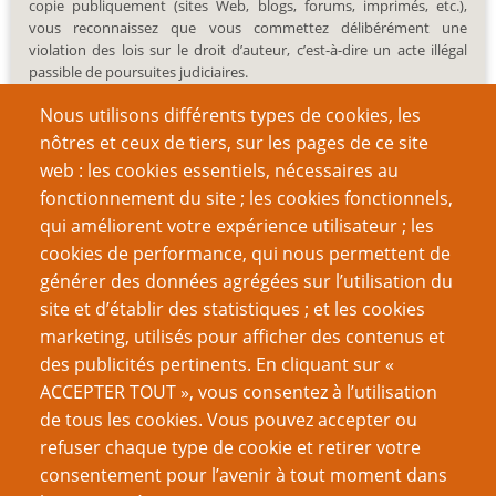
copie publiquement (sites Web, blogs, forums, imprimés, etc.),
vous reconnaissez que vous commettez délibérément une
violation des lois sur le droit d’auteur, c’est-à-dire un acte illégal
passible de poursuites judiciaires.
Nous utilisons différents types de cookies, les
nôtres et ceux de tiers, sur les pages de ce site
web : les cookies essentiels, nécessaires au
fonctionnement du site ; les cookies fonctionnels,
Recherche
qui améliorent votre expérience utilisateur ; les
cookies de performance, qui nous permettent de
générer des données agrégées sur l’utilisation du
site et d’établir des statistiques ; et les cookies
Nom d'utilisateur
marketing, utilisés pour afficher des contenus et
des publicités pertinents. En cliquant sur «
ACCEPTER TOUT », vous consentez à l’utilisation
Mot de passe
de tous les cookies. Vous pouvez accepter ou
refuser chaque type de cookie et retirer votre
consentement pour l’avenir à tout moment dans