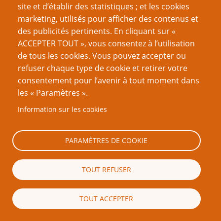
Cette question nous permet de vérifier que vous n'êtes
site et d’établir des statistiques ; et les cookies
pas une robot.
marketing, utilisés pour afficher des contenus et
des publicités pertinents. En cliquant sur «
ACCEPTER TOUT », vous consentez à l’utilisation
de tous les cookies. Vous pouvez accepter ou
refuser chaque type de cookie et retirer votre
consentement pour l’avenir à tout moment dans
les « Paramètres ».
Mention légale importante
Information sur les cookies
Nous vous encourageons à faire un lien vers cette page plutôt que
de la copier ailleurs, car toute reproduction de texte qui dépasse la
PARAMÈTRES DE COOKIE
longueur raisonnable d’une citation (c’est-à-dire, en règle générale,
un ou deux paragraphes) est strictement interdite. Si vous
reproduisez une grande partie ou la totalité du texte de cette page
TOUT REFUSER
sans l’autorisation écrite de PTGPTB.fr, et que vous diffusez ladite
copie publiquement (sites Web, blogs, forums, imprimés, etc.),
vous reconnaissez que vous commettez délibérément une
TOUT ACCEPTER
violation des lois sur le droit d’auteur, c’est-à-dire un acte illégal
passible de poursuites judiciaires.