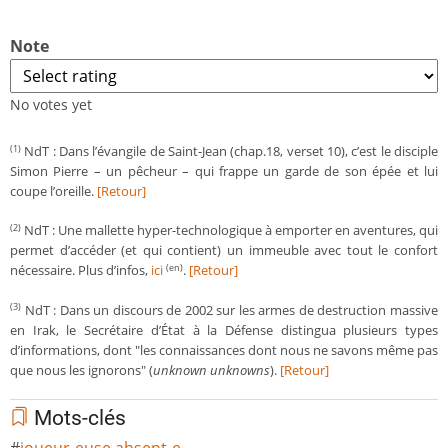
Note
No votes yet
NdT : Dans l’évangile de Saint-Jean (chap.18, verset 10), c’est le disciple
(1)
Simon Pierre – un pêcheur – qui frappe un garde de son épée et lui
coupe l’oreille.
[Retour]
NdT : Une mallette hyper-technologique à emporter en aventures, qui
(2)
permet d’accéder (et qui contient) un immeuble avec tout le confort
nécessaire. Plus d’infos,
ici
.
[Retour]
(en)
NdT : Dans un discours de 2002 sur les armes de destruction massive
(3)
en Irak, le Secrétaire d’État à la Défense distingua plusieurs types
d’informations, dont "les connaissances dont nous ne savons même pas
que nous les ignorons" (
unknown unknowns
).
[Retour]
Mots-clés
joueur-euse absent-e