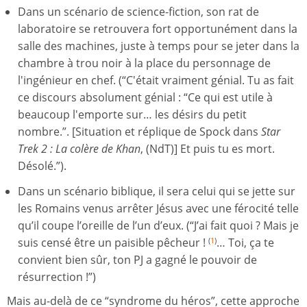
Dans un scénario de science-fiction, son rat de
laboratoire se retrouvera fort opportunément dans la
salle des machines, juste à temps pour se jeter dans la
chambre à trou noir à la place du personnage de
l'ingénieur en chef. (“C'était vraiment génial. Tu as fait
ce discours absolument génial : “Ce qui est utile à
beaucoup l'emporte sur… les désirs du petit
nombre.”. [Situation et réplique de Spock dans
Star
Trek 2 : La colère de Khan
, (NdT)] Et puis tu es mort.
Désolé.”).
Dans un scénario biblique, il sera celui qui se jette sur
les Romains venus arrêter Jésus avec une férocité telle
qu’il coupe l’oreille de l’un d’eux. (“J’ai fait quoi ? Mais je
suis censé être un paisible pêcheur !
… Toi, ça te
(
1
)
convient bien sûr, ton PJ a gagné le pouvoir de
résurrection !”)
Mais au-delà de ce “syndrome du héros”, cette approche