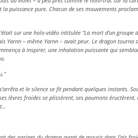
t puis au violet – à peu près comme le holo-truc sur la car
mait la puissance pure. Chacun de ses mouvements proclam
était sur une holo-vidéo intitulée “La mort d’un groupe d
ais Yarnn – même Yarnn – avait peur. Le dragon tourna s
 commença à inspirer, une inhalation puissante qui sembla
ho.
u.”
’arrêta et le silence se fit pendant quelques instants. So
ses lèvres froides se plissèrent, ses poumons éructèrent,
et…
nt des narines du dragon avant de mourir dans l’air froi