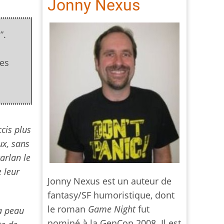
Jonny Nexus
”.
les
ccis plus
ux, sans
arlan le
e leur
Jonny Nexus est un auteur de
fantasy/SF humoristique, dont
le roman
Game Night
fut
a peau
nominé à la GenCon 2008. Il est