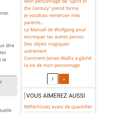
Mon personnage de “Spirit of
the Century” prend forme
erne.
Je voudrais remercier mes
parents...
Le Manuel de Wolfgang pour
escroquer les autres persos
Des objets magiques
us dire
autrement
les
Comment James Wallis a gâché
 le
la vie de mon personnage
Pagination
Page
1
››
t
suivante
VOUS AIMEREZ AUSSI
Réfléchissez avant de quantifier
tuelle