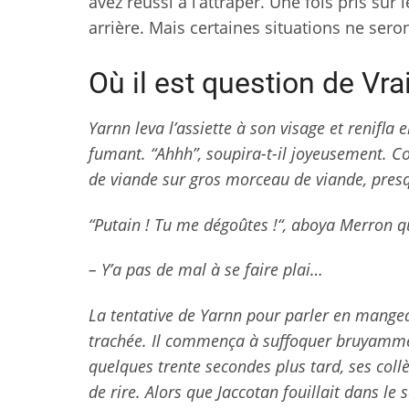
avez réussi à l’attraper. Une fois pris sur 
arrière. Mais certaines situations ne seron
Où il est question de Vr
Yarnn leva l’assiette à son visage et renifl
fumant. “Ahhh”, soupira-t-il joyeusement. C
de viande sur gros morceau de viande, presq
“Putain ! Tu me dégoûtes !“, aboya Merron qu
– Y’a pas de mal à se faire plai…
La tentative de Yarnn pour parler en mange
trachée. Il commença à suffoquer bruyammen
quelques trente secondes plus tard, ses collè
de rire. Alors que Jaccotan fouillait dans l