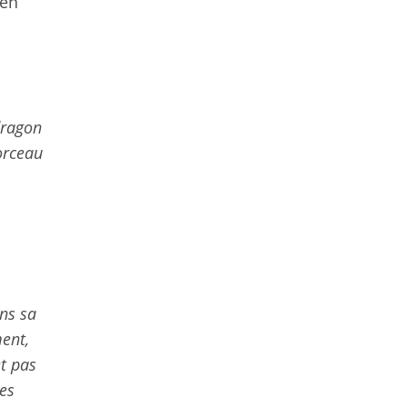
 en
dragon
orceau
ns sa
ent,
et pas
ges