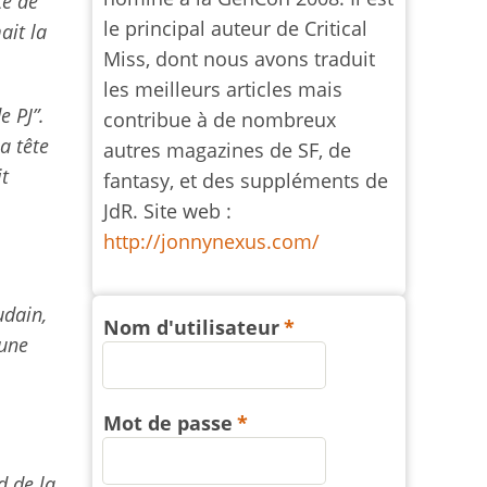
te de
le principal auteur de Critical
ait la
Miss, dont nous avons traduit
les meilleurs articles mais
e PJ”.
contribue à de nombreux
a tête
autres magazines de SF, de
it
fantasy, et des suppléments de
JdR. Site web :
http://jonnynexus.com/
udain,
Nom d'utilisateur
 une
Mot de passe
d de la