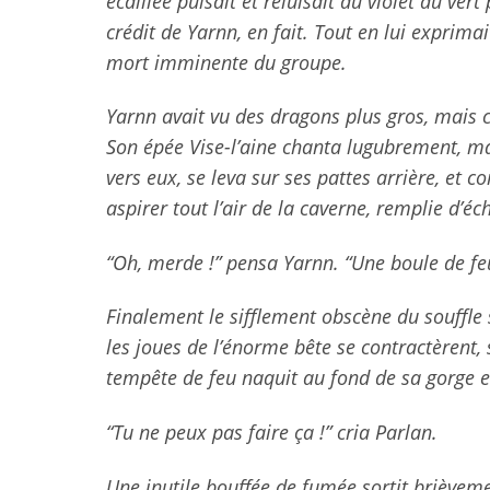
écaillée pulsait et reluisait du violet au ver
crédit de Yarnn, en fait. Tout en lui expri
mort imminente du groupe.
Yarnn avait vu des dragons plus gros, mais c’
Son épée Vise-l’aine chanta lugubrement, m
vers eux, se leva sur ses pattes arrière, et
aspirer tout l’air de la caverne, remplie d’éc
“Oh, merde !” pensa Yarnn. “Une boule de fe
Finalement le sifflement obscène du souffle s
les joues de l’énorme bête se contractèrent, 
tempête de feu naquit au fond de sa gorge 
“Tu ne peux pas faire ça !” cria Parlan.
Une inutile bouffée de fumée sortit brièveme