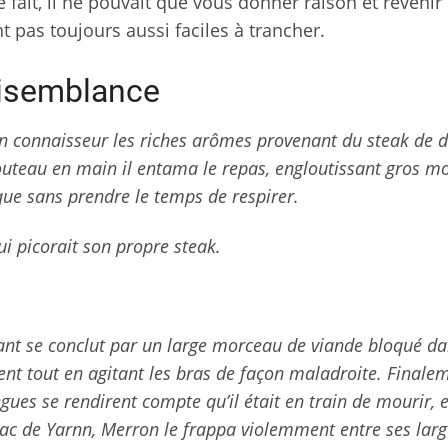
le fait, il ne pouvait que vous donner raison et revenir
t pas toujours aussi faciles à trancher.
aisemblance
a en connaisseur les riches arômes provenant du steak de 
outeau en main il entama le repas, engloutissant gros m
ue sans prendre le temps de respirer.
i picorait son propre steak.
ant se conclut par un large morceau de viande bloqué da
t tout en agitant les bras de façon maladroite. Finalem
gues se rendirent compte qu’il était en train de mourir, 
e sac de Yarnn, Merron le frappa violemment entre ses lar