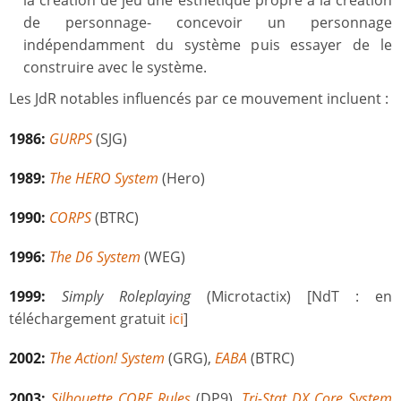
la création de jeu une esthétique propre à la création
de personnage- concevoir un personnage
indépendamment du système puis essayer de le
construire avec le système.
Les JdR notables influencés par ce mouvement incluent :
1986:
GURPS
(SJG)
1989:
The HERO System
(Hero)
1990:
CORPS
(BTRC)
1996:
The D6 System
(WEG)
1999:
Simply Roleplaying
(Microtactix) [NdT : en
téléchargement gratuit
ici
]
2002:
The Action! System
(GRG),
EABA
(BTRC)
2003:
Silhouette CORE Rules
(DP9),
Tri-Stat DX Core System