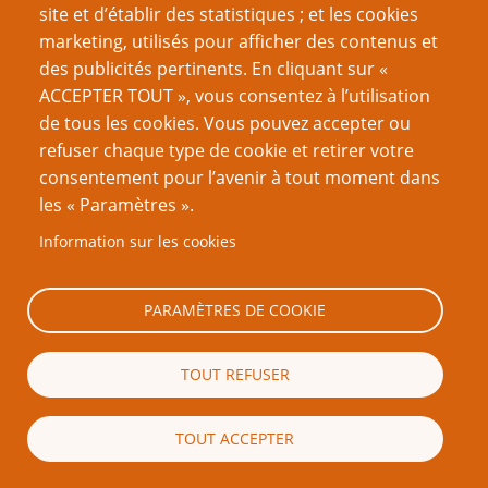
Auteur.ice.s
site et d’établir des statistiques ; et les cookies
marketing, utilisés pour afficher des contenus et
John H. Kim
des publicités pertinents. En cliquant sur «
ACCEPTER TOUT », vous consentez à l’utilisation
Nom du site d'Origine
de tous les cookies. Vous pouvez accepter ou
John H. Kim Roleplaying Page
refuser chaque type de cookie et retirer votre
consentement pour l’avenir à tout moment dans
Traducteur.ice.s
les « Paramètres ».
Pierre Carmody
Information sur les cookies
NdT : un des collaborateurs de
Traveller
,
GURPS
, ou entre autres
Hero
(1)
System
.
Sa biographie sur le GROG
[Retour]
PARAMÈTRES DE COOKIE
NdT : Souvenez-vous des scénarios de l'Appel "Porte-TOC-Indice" des
(2)
années 80: "Bureau - Jet de TOC. S'il réussit : photo de la victime avec le
TOUT REFUSER
tigre qu'il vient de tuer. Salon - si TOC réussi : il manque un trophée au
mur. Bibliothèque - réussite au jet de TOC : un livre de sorts sur le rappel
à la vie des animaux..."
[Retour]
TOUT ACCEPTER