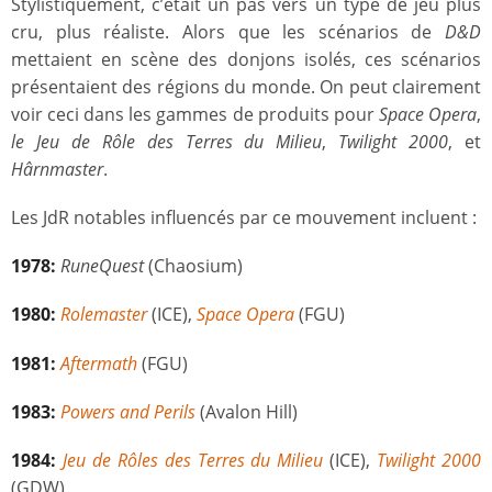
Stylistiquement, c’était un pas vers un type de jeu plus
cru, plus réaliste. Alors que les scénarios de
D&D
mettaient en scène des donjons isolés, ces scénarios
présentaient des régions du monde. On peut clairement
voir ceci dans les gammes de produits pour
Space Opera
,
le Jeu de Rôle des Terres du Milieu
,
Twilight 2000
, et
Hârnmaster
.
Les JdR notables influencés par ce mouvement incluent :
1978:
RuneQuest
(Chaosium)
1980:
Rolemaster
(ICE),
Space Opera
(FGU)
1981:
Aftermath
(FGU)
1983:
Powers and Perils
(Avalon Hill)
1984:
Jeu de Rôles des Terres du Milieu
(ICE),
Twilight 2000
(GDW)