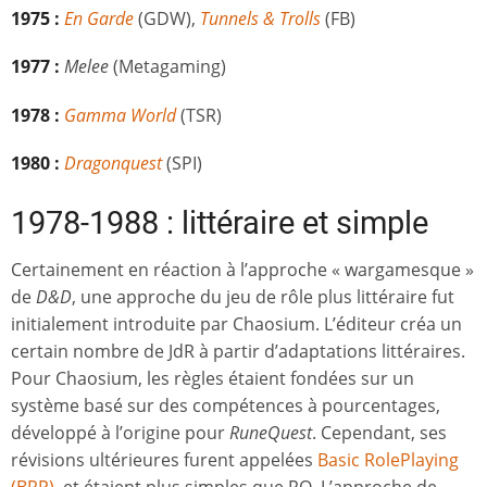
1975 :
En Garde
(GDW),
Tunnels & Trolls
(FB)
1977 :
Melee
(Metagaming)
1978 :
Gamma World
(TSR)
1980 :
Dragonquest
(SPI)
1978-1988 : littéraire et simple
Certainement en réaction à l’approche « wargamesque »
de
D&D
, une approche du jeu de rôle plus littéraire fut
initialement introduite par Chaosium. L’éditeur créa un
certain nombre de JdR à partir d’adaptations littéraires.
Pour Chaosium, les règles étaient fondées sur un
système basé sur des compétences à pourcentages,
développé à l’origine pour
RuneQuest
. Cependant, ses
révisions ultérieures furent appelées
Basic RolePlaying
(BRP)
, et étaient plus simples que RQ. L’approche de