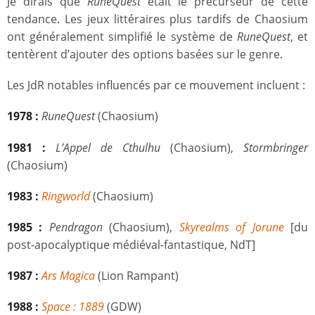
Je dirais que
RuneQuest
était le précurseur de cette
tendance. Les jeux littéraires plus tardifs de Chaosium
ont généralement simplifié le système de
RuneQuest
, et
tentèrent d’ajouter des options basées sur le genre.
Les JdR notables influencés par ce mouvement incluent :
1978 :
RuneQuest
(Chaosium)
1981 :
L’Appel de Cthulhu
(Chaosium),
Stormbringer
(Chaosium)
1983 :
Ringworld
(Chaosium)
1985 :
Pendragon
(Chaosium),
Skyrealms of Jorune
[du
post-apocalyptique médiéval-fantastique, NdT]
1987 :
Ars Magica
(Lion Rampant)
1988 :
Space : 1889
(GDW)