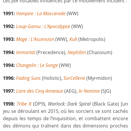
Les JdR notables influencés par ce mouvement incluent :
1991:
Vampire : La Mascarade
(WW)
1992:
Loup-Garou : L’Apocalypse
(WW)
1993:
Mage : L’Ascension
(WW),
Kult
(Metropolis)
1994:
Immortal
(Precedence),
Nephilim
(Chaosium)
1994:
Changelin : Le Songe
(WW)
1996:
Fading Suns
(Holistic),
SorCellerie
(Myrmidon)
1997:
Livre des Cinq Anneaux
(AEG),
In Nomine
(SJG)
1998:
Tribe 8
(DP9),
Warlock: Dark Spiral
(Black Gate) [un
jeu se déroulant en 2015, où les sorciers se sont cachés
depuis les temps de l’Inquisition, et combattent encore
des démons qui traînent dans des dimensions proches