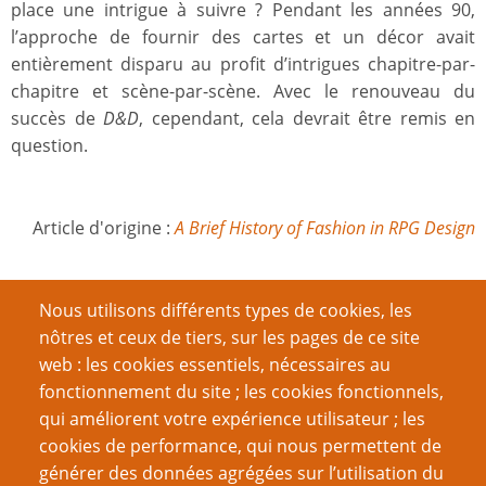
place une intrigue à suivre ? Pendant les années 90,
l’approche de fournir des cartes et un décor avait
entièrement disparu au profit d’intrigues chapitre-par-
chapitre et scène-par-scène. Avec le renouveau du
succès de
D&D
, cependant, cela devrait être remis en
question.
Article d'origine :
A Brief History of Fashion in RPG Design
Note
Nous utilisons différents types de cookies, les
nôtres et ceux de tiers, sur les pages de ce site
No votes yet
web : les cookies essentiels, nécessaires au
fonctionnement du site ; les cookies fonctionnels,
Catégorie
qui améliorent votre expérience utilisateur ; les
cookies de performance, qui nous permettent de
Histoire et perception du jeu de rôle
générer des données agrégées sur l’utilisation du