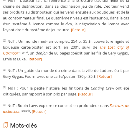
NdT : L’auteur fait ici référence à la structure traditionnelle de la
chaîne de distribution, dans sa déclinaison jeu de rôle. L’éditeur vend
ses produits au distributeur, qui les vend ensuite aux boutiques, et de là
au consommateur final. Le quatrième niveau est l’auteur ou, dans le cas
d’un système à licence comme le
d20
, la négociation de licence avec
l’ayant droit du système de jeu source.
[Retour]
NdT : Un monde med-fan complet, 254 p. 35 $ ; couverture rigide et
(2)
luxueuse carte/poster est sorti en 2001, suivi de
The Lost City of
Gaxmoor
, un
donjon
de 80 pages coécrit par les fils de Gary Gygax,
rpgnet
Ernie et Luke.
[Retour]
NdT : Un guide du monde du crime dans la ville de Ludum, écrit par
(3)
Gary Gygax. Fourni avec une carte/poster. 180 p, 35 $.
[Retour]
NdT : Pour la petite histoire, les finitions de
Canting Crew
ont été
(4)
critiquées, par rapport à son prix par page.
[Retour]
NdT : Robin Laws explore ce concept en profondeur dans
Facteurs de
(5)
distinction
.
[Retour]
ptgptb
Mots-clés