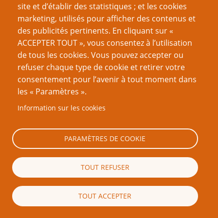
Toute cette technique est nommée d’après la
structure
site et d’établir des statistiques ; et les cookies
d’un dialogue de Tsundere, pas d’après sa personnalité.
marketing, utilisés pour afficher des contenus et
des publicités pertinents. En cliquant sur «
Lorsque je parle de Surface, Feinte, Révélation, Accroche
ACCEPTER TOUT », vous consentez à l’utilisation
et Enjeu, je parle d’
une méthode pour décrire un
de tous les cookies. Vous pouvez accepter ou
monde à plusieurs niveaux.
On n’attend pas de vous
refuser chaque type de cookie et retirer votre
que vous rougissiez, que vous appeliez vos joueurs des
consentement pour l’avenir à tout moment dans
idiots, ou que vous cachiez des cookies faits-maison
les « Paramètres ».
derrière votre écran de MJ tout en niant qu’ils sont là…
Information sur les cookies
…
PARAMÈTRES DE COOKIE
Cela étant dit…
Il y a des moments à la table de jeu où utiliser un petit
TOUT REFUSER
peu de vraie énergie de Tsundere
(dirigée vers vos joueurs
et joueuses, pas vers les PJ)
peut créer certaines des plus
TOUT ACCEPTER
charmantes
alchimies qu’un groupe peut partager. Ce
sont les moments où vous laissez tomber la voix de