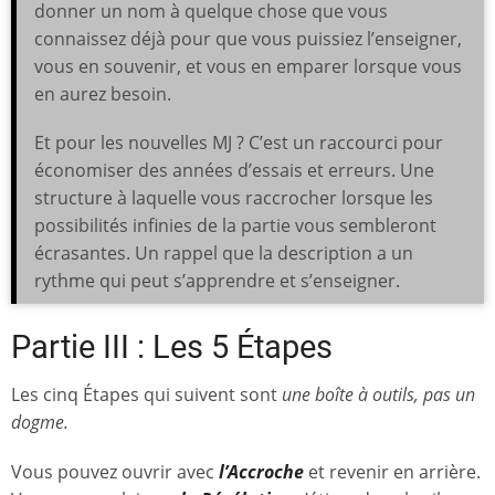
donner un nom à quelque chose que vous
connaissez déjà pour que vous puissiez l’enseigner,
vous en souvenir, et vous en emparer lorsque vous
en aurez besoin.
Et pour les nouvelles MJ ? C’est un raccourci pour
économiser des années d’essais et erreurs. Une
structure à laquelle vous raccrocher lorsque les
possibilités infinies de la partie vous sembleront
écrasantes. Un rappel que la description a un
rythme qui peut s’apprendre et s’enseigner.
Partie III : Les 5 Étapes
Les cinq Étapes qui suivent sont
une boîte à outils, pas un
dogme.
Vous pouvez ouvrir avec
l’Accroche
et revenir en arrière.