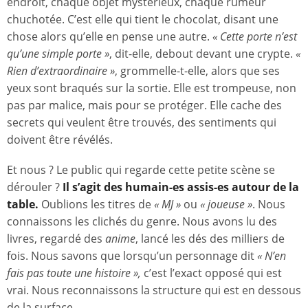
endroit, chaque objet mystérieux, chaque rumeur
chuchotée. C’est elle qui tient le chocolat, disant une
chose alors qu’elle en pense une autre.
« Cette porte n’est
qu’une simple porte »
, dit-elle, debout devant une crypte.
«
Rien d’extraordinaire »
, grommelle-t-elle, alors que ses
yeux sont braqués sur la sortie. Elle est trompeuse, non
pas par malice, mais pour se protéger. Elle cache des
secrets qui veulent être trouvés, des sentiments qui
doivent être révélés.
Et nous ? Le public qui regarde cette petite scène se
dérouler ?
Il s’agit des humain-es assis-es autour de la
table.
Oublions les titres de
« MJ »
ou
« joueuse »
. Nous
connaissons les clichés du genre. Nous avons lu des
livres, regardé des
anime
, lancé les dés des milliers de
fois. Nous savons que lorsqu’un personnage dit
« N’en
fais pas toute une histoire »,
c’est l’exact opposé qui est
vrai. Nous reconnaissons la structure qui est en dessous
de la surface.