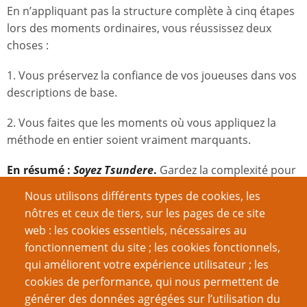
En n’appliquant pas la structure complète à cinq étapes
lors des moments ordinaires, vous réussissez deux
choses :
1. Vous préservez la confiance de vos joueuses dans vos
descriptions de base.
2. Vous faites que les moments où vous appliquez la
méthode en entier soient vraiment marquants.
En résumé :
Soyez Tsundere
.
Gardez la complexité pour
Senpai. Laissez le reste du monde être évident.
Nous utilisons différents types de cookies, les
nôtres et ceux de tiers, sur les pages de ce site
Partie V : Être Tsundere pour de
web : les cookies essentiels, nécessaires au
fonctionnement du site ; les cookies fonctionnels,
vrai
qui améliorent votre expérience utilisateur ; les
cookies de performance, qui nous permettent de
Une clarification rapide mais vitale :
générer des données agrégées sur l’utilisation du