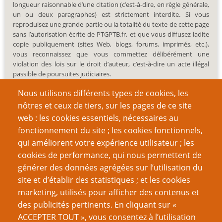
longueur raisonnable d’une citation (c’est-à-dire, en règle générale,
un ou deux paragraphes) est strictement interdite. Si vous
reproduisez une grande partie ou la totalité du texte de cette page
sans l’autorisation écrite de PTGPTB.fr, et que vous diffusez ladite
copie publiquement (sites Web, blogs, forums, imprimés, etc.),
vous reconnaissez que vous commettez délibérément une
violation des lois sur le droit d’auteur, c’est-à-dire un acte illégal
passible de poursuites judiciaires.
Nous utilisons différents types de cookies, les
nôtres et ceux de tiers, sur les pages de ce site
web : les cookies essentiels, nécessaires au
fonctionnement du site ; les cookies fonctionnels,
Recherche
qui améliorent votre expérience utilisateur ; les
cookies de performance, qui nous permettent de
générer des données agrégées sur l’utilisation du
site et d’établir des statistiques ; et les cookies
Nom d'utilisateur
marketing, utilisés pour afficher des contenus et
des publicités pertinents. En cliquant sur «
ACCEPTER TOUT », vous consentez à l’utilisation