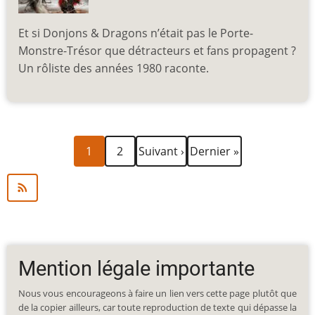
Et si Donjons & Dragons n’était pas le Porte-
Monstre-Trésor que détracteurs et fans propagent ?
Un rôliste des années 1980 raconte.
Page
Page
Page
Dernière
Pagination
1
2
Suivant ›
Dernier »
courante
suivante
page
Mention légale importante
Nous vous encourageons à faire un lien vers cette page plutôt que
de la copier ailleurs, car toute reproduction de texte qui dépasse la