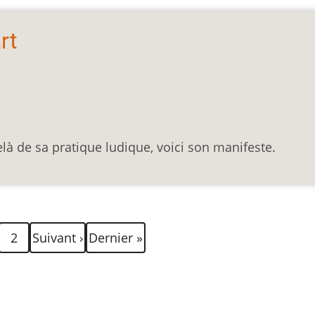
rt
elà de sa pratique ludique, voici son manifeste.
Page
Page
Dernière
2
Suivant ›
Dernier »
ante
suivante
page