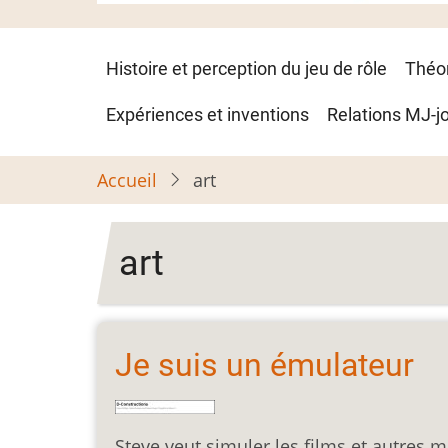
Navigation
Histoire et perception du jeu de rôle
Théo
principale
Expériences et inventions
Relations MJ-j
Accueil
art
art
Je suis un émulateur
Steve veut simuler les films et autres 