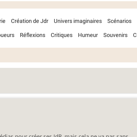
rie
Création de Jdr
Univers imaginaires
Scénarios
oueurs
Réflexions
Critiques
Humeur
Souvenirs
C
médias pour créer ses JdR, mais cela ne va pas sans