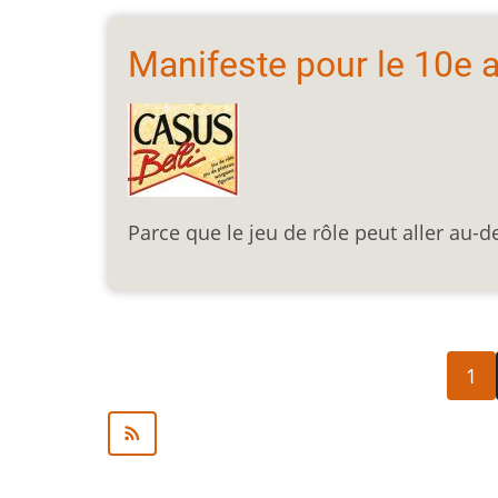
Manifeste pour le 10e a
Parce que le jeu de rôle peut aller au-d
Pagination
Page
1
cour