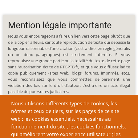
Mention légale importante
Nous vous encourageons à faire un lien vers cette page plutôt que
de la copier ailleurs, car toute reproduction de texte qui dépasse la
longueur raisonnable d’une citation (c’est-à-dire, en règle générale,
un ou deux paragraphes) est strictement interdite. Si vous
reproduisez une grande partie ou la totalité du texte de cette page
sans l’autorisation écrite de PTGPTB.fr, et que vous diffusez ladite
copie publiquement (sites Web, blogs, forums, imprimés, etc.),
vous reconnaissez que vous commettez délibérément une
violation des lois sur le droit d’auteur, c’est-à-dire un acte illégal
passible de poursuites judiciaires.
Nous utilisons différents types de cookies, les
nôtres et ceux de tiers, sur les pages de ce site
web : les cookies essentiels, nécessaires au
fonctionnement du site ; les cookies fonctionnels,
Recherche
qui améliorent votre expérience utilisateur ; les