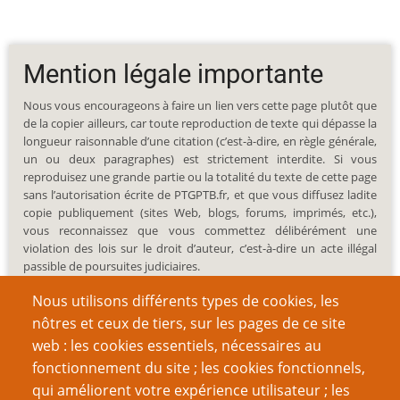
Mention légale importante
Nous vous encourageons à faire un lien vers cette page plutôt que
de la copier ailleurs, car toute reproduction de texte qui dépasse la
longueur raisonnable d’une citation (c’est-à-dire, en règle générale,
un ou deux paragraphes) est strictement interdite. Si vous
reproduisez une grande partie ou la totalité du texte de cette page
sans l’autorisation écrite de PTGPTB.fr, et que vous diffusez ladite
copie publiquement (sites Web, blogs, forums, imprimés, etc.),
vous reconnaissez que vous commettez délibérément une
violation des lois sur le droit d’auteur, c’est-à-dire un acte illégal
passible de poursuites judiciaires.
Nous utilisons différents types de cookies, les
nôtres et ceux de tiers, sur les pages de ce site
web : les cookies essentiels, nécessaires au
fonctionnement du site ; les cookies fonctionnels,
Recherche
qui améliorent votre expérience utilisateur ; les