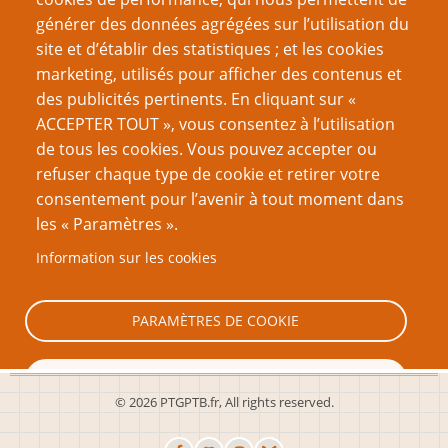
générer des données agrégées sur l’utilisation du
site et d’établir des statistiques ; et les cookies
Nom d'utilisateur
marketing, utilisés pour afficher des contenus et
des publicités pertinents. En cliquant sur «
ACCEPTER TOUT », vous consentez à l’utilisation
Mot de passe
de tous les cookies. Vous pouvez accepter ou
refuser chaque type de cookie et retirer votre
consentement pour l’avenir à tout moment dans
les « Paramètres ».
Information sur les cookies
Créer un nouveau compte
Réinitialiser votre mot de passe
PARAMÈTRES DE COOKIE
TOUT REFUSER
© 2026 PTGPTB.fr, All rights reserved.
TOUT ACCEPTER