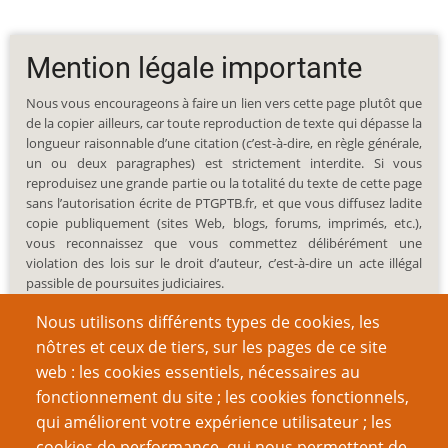
Mention légale importante
Nous vous encourageons à faire un lien vers cette page plutôt que
de la copier ailleurs, car toute reproduction de texte qui dépasse la
longueur raisonnable d’une citation (c’est-à-dire, en règle générale,
un ou deux paragraphes) est strictement interdite. Si vous
reproduisez une grande partie ou la totalité du texte de cette page
sans l’autorisation écrite de PTGPTB.fr, et que vous diffusez ladite
copie publiquement (sites Web, blogs, forums, imprimés, etc.),
vous reconnaissez que vous commettez délibérément une
violation des lois sur le droit d’auteur, c’est-à-dire un acte illégal
passible de poursuites judiciaires.
Nous utilisons différents types de cookies, les
nôtres et ceux de tiers, sur les pages de ce site
web : les cookies essentiels, nécessaires au
fonctionnement du site ; les cookies fonctionnels,
Recherche
qui améliorent votre expérience utilisateur ; les
cookies de performance, qui nous permettent de