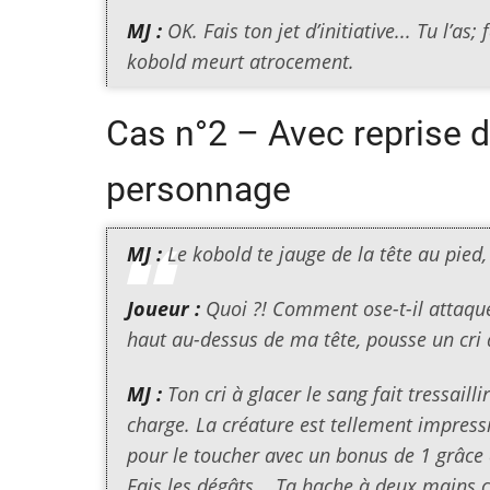
MJ :
OK. Fais ton jet d’initiative... Tu l’as; 
kobold meurt atrocement.
Cas n°2 – Avec reprise d
personnage
MJ :
Le kobold te jauge de la tête au pied
Joueur :
Quoi ?! Comment ose-t-il attaque
haut au-dessus de ma tête, pousse un cri à
MJ :
Ton cri à glacer le sang fait tressaill
charge. La créature est tellement impress
pour le toucher avec un bonus de 1 grâce
Fais les dégâts... Ta hache à deux mains 