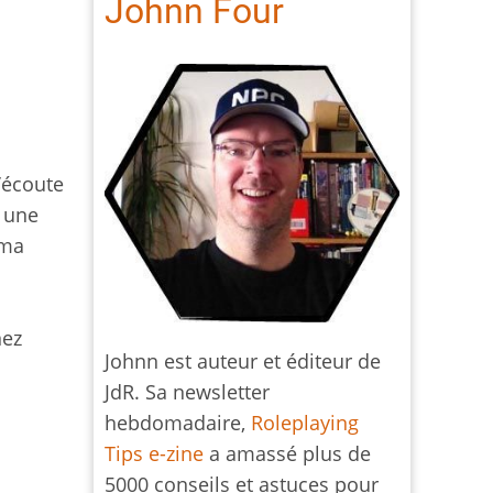
Johnn Four
l’écoute
é une
 ma
nez
Johnn est auteur et éditeur de
JdR. Sa newsletter
hebdomadaire,
Roleplaying
Tips e-zine
a amassé plus de
5000 conseils et astuces pour