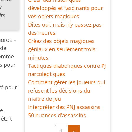
r
développés et fascinants pour
its
vos objets magiques
Dites oui, mais n’y passez pas
des heures
mords –
Créez des objets magiques
 de
géniaux en seulement trois
 comme
minutes
us pour
Tactiques diaboliques contre PJ
narcoleptiques
Comment gérer les joueurs qui
té pour
refusent les décisions du
maître de jeu
Interpréter des PNJ assassins
ue
50 nuances d'assassins
 était
Pagination
Page
1
››