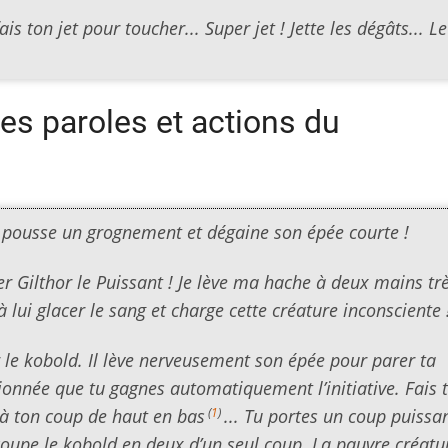
fais ton jet pour toucher... Super jet ! Jette les dégâts... Le
es paroles et actions du
, pousse un grognement et dégaine son épée courte !
r Gilthor le Puissant ! Je lève ma hache à deux mains tr
 lui glacer le sang et charge cette créature inconsciente 
ir le kobold. Il lève nerveusement son épée pour parer ta
ionnée que tu gagnes automatiquement l’initiative. Fais t
(
1
)
 à ton coup de haut en bas
... Tu portes un coup puissan
coupe le kobold en deux d’un seul coup. La pauvre créatu