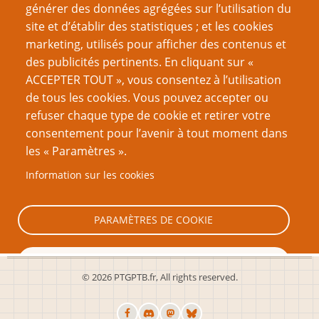
générer des données agrégées sur l’utilisation du
Page
Pagination
‹‹
2
site et d’établir des statistiques ; et les cookies
précédente
marketing, utilisés pour afficher des contenus et
VOUS AIMEREZ AUSSI
des publicités pertinents. En cliquant sur «
ACCEPTER TOUT », vous consentez à l’utilisation
Être un meilleur joueur
de tous les cookies. Vous pouvez accepter ou
refuser chaque type de cookie et retirer votre
Le problème général de l’Indexicalité dans la création
consentement pour l’avenir à tout moment dans
de GN
les « Paramètres ».
Romance et Jeu de Rôles : des biais de genre ?
Information sur les cookies
Quelle est ton intention ?
Le méta-jeu, damnation ou rédemption ?
PARAMÈTRES DE COOKIE
TOUT REFUSER
© 2026 PTGPTB.fr, All rights reserved.
TOUT ACCEPTER