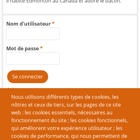
Il habite Edmonton au Canada et adore le bacon.
Nom d'utilisateur
Mot de passe
Créer un nouveau compte
Nous utilisons différents types de cookies, les
Réinitialiser votre mot de passe
nôtres et ceux de tiers, sur les pages de ce site
web : les cookies essentiels, nécessaires au
fonctionnement du site ; les cookies fonctionnels,
Du même auteur
qui améliorent votre expérience utilisateur ; les
Trouver d'autres rôlistes
cookies de performance, qui nous permettent de