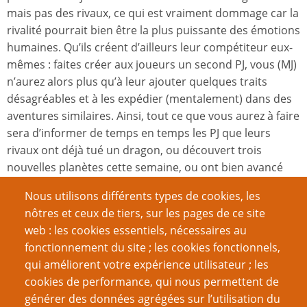
mais pas des rivaux, ce qui est vraiment dommage car la
rivalité pourrait bien être la plus puissante des émotions
humaines. Qu’ils créent d’ailleurs leur compétiteur eux-
mêmes : faites créer aux joueurs un second PJ, vous (MJ)
n’aurez alors plus qu’à leur ajouter quelques traits
désagréables et à les expédier (mentalement) dans des
aventures similaires. Ainsi, tout ce que vous aurez à faire
sera d’informer de temps en temps les PJ que leurs
rivaux ont déjà tué un dragon, ou découvert trois
nouvelles planètes cette semaine, ou ont bien avancé
dans la résolution du Questionnement. Bien sûr, les PJ
Nous utilisons différents types de cookies, les
n’ont pas à se contenter d’essayer de rattraper leur
nôtres et ceux de tiers, sur les pages de ce site
retard – le sabotage est toujours une option valable !
web : les cookies essentiels, nécessaires au
fonctionnement du site ; les cookies fonctionnels,
qui améliorent votre expérience utilisateur ; les
cookies de performance, qui nous permettent de
S comme Spécialistes
générer des données agrégées sur l’utilisation du