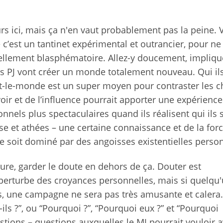
rs ici, mais ça n'en vaut probablement pas la peine. 
e c’est un tantinet expérimental et outrancier, pour ne
tiellement blasphématoire. Allez-y doucement, impliqu
leurs PJ vont créer un monde totalement nouveau. Qui il
out-le-monde est un super moyen pour contraster les c
ir et de l’influence pourrait apporter une expérience 
sonnels plus spectaculaires quand ils réalisent qui ils 
use et athées – une certaine connaissance et de la for
ce soit dominé par des angoisses existentielles person
ure, garder le doute en dehors de ça. Douter est
 perturbe des croyances personnelles, mais si quelqu
, une campagne ne sera pas très amusante et calera. 
-ils ?”, ou “Pourquoi ?”, “Pourquoi eux ?” et “Pourquoi
tions – questions auxquelles le MJ pourrait vouloir a