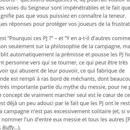
es voies du Seigneur sont impénétrables et le fait qu
gnifie pas que vous puissiez en connaître la teneur.
es réponses pour protéger vos joueurs de la frustrat
st “Pourquoi ces PJ ?” – et “Y en a-t-il d'autres comme
non seulement sur la philosophie de la campagne, ma
faiblit automatiquement la prémisse et pousse les PJ h
ont personne vers qui se tourner, ce qui peut être très
voir qui abusent de leur pouvoir, ce qui fabrique de
nde est rempli à ras bord de méchants, dont beauco
e très importante partie du mythe du messie, pour ne 
e concept de vraiment marcher seul est le cœur de ce
t déjà un peu adouci par le fait que les PJ ont le res
la campagne n'est pas excessivement solitaire (et, si 
 nommer l'un d'entre eux messie et tous les autres [P
s
Buffy
…).