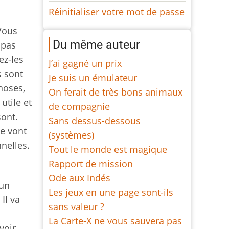
Réinitialiser votre mot de passe
Vous
Du même auteur
 pas
ez-les
J’ai gagné un prix
s sont
Je suis un émulateur
hoses,
On ferait de très bons animaux
utile et
de compagnie
sont.
Sans dessus-dessous
ce vont
(systèmes)
nelles.
Tout le monde est magique
Rapport de mission
Ode aux Indés
'un
Les jeux en une page sont-ils
Il va
sans valeur ?
La Carte-X ne vous sauvera pas
voir