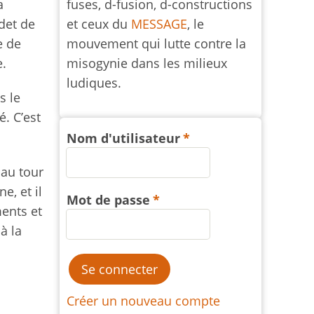
fuses, d-fusion, d-constructions
a
et ceux du
MESSAGE
, le
adet de
mouvement qui lutte contre la
e de
misogynie dans les milieux
e.
ludiques.
s le
. C’est
Nom d'utilisateur
 au tour
e, et il
Mot de passe
ents et
à la
Créer un nouveau compte