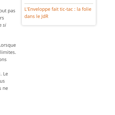
L'Enveloppe fait tic-tac : la folie
tout pas
dans le JdR
rs
de
si
 Lorsque
limites.
ions
n
. Le
ous
s ne