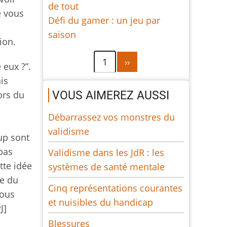
de tout
e vous
Défi du gamer : un jeu par
saison
ion.
Pagination
Page
1
››
 eux ?”.
suivante
is
VOUS AIMEREZ AUSSI
ors du
Débarrassez vos monstres du
validisme
up sont
pas
Validisme dans les JdR : les
tte idée
systèmes de santé mentale
te du
Cinq représentations courantes
vous
et nuisibles du handicap
J]
Blessures