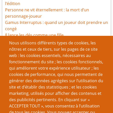
l’édition
Personne ne vit éternellement : la mort d’un
personnage-joueur
Gamus Interruptus : quand un joueur doit prendre un
congé
Il lance les dés comme une fille
Parlez-moi d'amour (1-5) : relations, règles, limites et
Nous utilisons différents types de cookies, les
intrigues
nôtres et ceux de tiers, sur les pages de ce site
Parlez-moi d'amour (6-10)
web : les cookies essentiels, nécessaires au
Quand le père Noël est à sec
fonctionnement du site ; les cookies fonctionnels,
C'est la fête
qui améliorent votre expérience utilisateur ; les
Quand les rôlistes tournent mal : gérer un joueur à
cookies de performance, qui nous permettent de
problèmes
générer des données agrégées sur l’utilisation du
site et d’établir des statistiques ; et les cookies
VOUS AIMEREZ AUSSI
marketing, utilisés pour afficher des contenus et
des publicités pertinents. En cliquant sur «
Réfléchissez avant de quantifier
ACCEPTER TOUT », vous consentez à l’utilisation
de tous les cookies. Vous pouvez accepter ou
(communiqué) Ouverture de l’Académie PTGPTB de