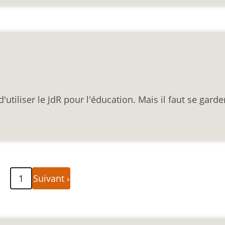
d'utiliser le JdR pour l'éducation. Mais il faut se garde
Page
1
Suivant ›
suivante