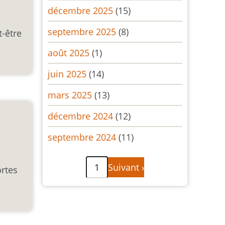
décembre 2025
(15)
septembre 2025
(8)
t-être
août 2025
(1)
juin 2025
(14)
mars 2025
(13)
décembre 2024
(12)
septembre 2024
(11)
Pagination
Page
1
Suivant ›
ortes
suivante