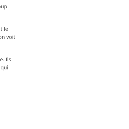
oup
t le
on voit
. Ils
 qui