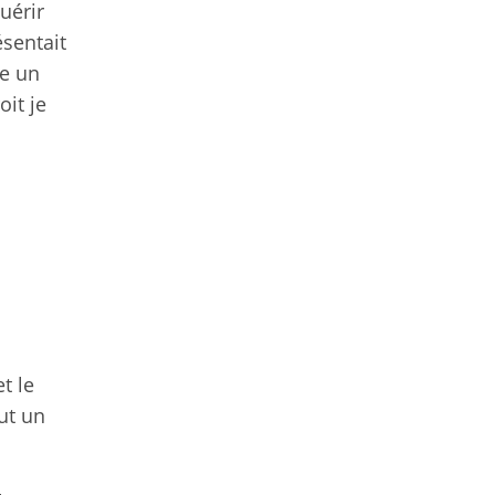
uérir
ésentait
ée un
oit je
t le
ut un