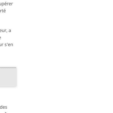
cupérer
rté
eur, a
e
ur s'en
ndes