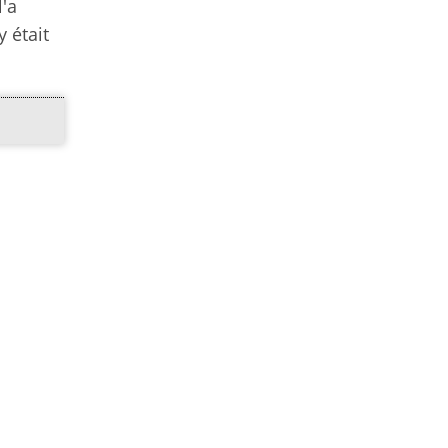
l'a
 était