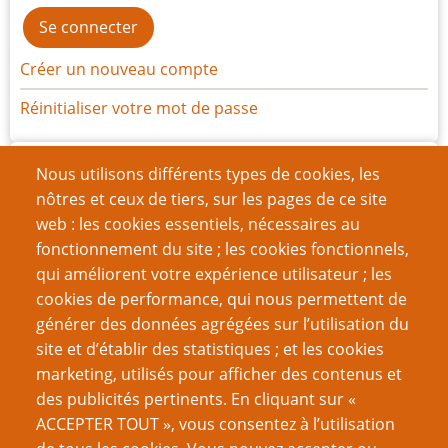
Créer un nouveau compte
Réinitialiser votre mot de passe
Archives
Nous utilisons différents types de cookies, les
nôtres et ceux de tiers, sur les pages de ce site
juin 2024
(8)
web : les cookies essentiels, nécessaires au
mars 2024
(7)
fonctionnement du site ; les cookies fonctionnels,
qui améliorent votre expérience utilisateur ; les
décembre 2023
(14)
cookies de performance, qui nous permettent de
septembre 2023
(8)
générer des données agrégées sur l’utilisation du
site et d’établir des statistiques ; et les cookies
juin 2023
(13)
marketing, utilisés pour afficher des contenus et
des publicités pertinents. En cliquant sur «
mai 2023
(1)
ACCEPTER TOUT », vous consentez à l’utilisation
mars 2023
(10)