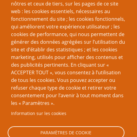
nôtres et ceux de tiers, sur les pages de ce site
Ode aux Indés
web : les cookies essentiels, nécessaires au
Les jeux en une page sont-ils sans valeur ?
fonctionnement du site ; les cookies fonctionnels,
La Carte-X ne vous sauvera pas de tout
qui améliorent votre expérience utilisateur ; les
Défi du gamer : un jeu par saison
cookies de performance, qui nous permettent de
générer des données agrégées sur l’utilisation du
Page
Pagination
1
››
site et d’établir des statistiques ; et les cookies
suivante
marketing, utilisés pour afficher des contenus et
VOUS AIMEREZ AUSSI
des publicités pertinents. En cliquant sur «
ACCEPTER TOUT », vous consentez à l’utilisation
Dossier Mausritter
de tous les cookies. Vous pouvez accepter ou
refuser chaque type de cookie et retirer votre
Manifeste pour la table ouverte 2 : De quoi une table
consentement pour l’avenir à tout moment dans
ouverte a-t-elle besoin ?
les « Paramètres ».
Plus que quelques campagnes
Information sur les cookies
Manifeste pour la table ouverte partie 1
Le Sophisme de la campagne
PARAMÈTRES DE COOKIE