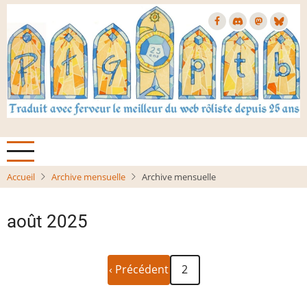
Aller
au
contenu
principal
Accueil
Archive mensuelle
Archive mensuelle
août 2025
Page
Pagination
‹ Précédent
2
précédente