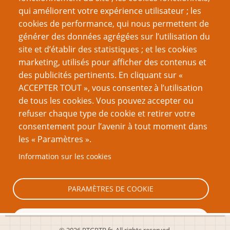
qui améliorent votre expérience utilisateur ; les
décembre 2021
(13)
cookies de performance, qui nous permettent de
septembre 2021
(20)
générer des données agrégées sur l’utilisation du
site et d’établir des statistiques ; et les cookies
juin 2021
(16)
marketing, utilisés pour afficher des contenus et
des publicités pertinents. En cliquant sur «
mars 2021
(17)
ACCEPTER TOUT », vous consentez à l’utilisation
février 2021
(1)
de tous les cookies. Vous pouvez accepter ou
refuser chaque type de cookie et retirer votre
décembre 2020
(19)
consentement pour l’avenir à tout moment dans
septembre 2020
(16)
les « Paramètres ».
juin 2020
(13)
Information sur les cookies
Page
Page
Pagination
‹ Précédent
3
Suivant ›
PARAMÈTRES DE COOKIE
précédente
suivante
TOUT REFUSER
© 2026 PTGPTB.fr, All rights reserved.