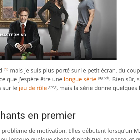
(
1
)
od
mais je suis plus porté sur le petit écran, du cou
ptgptb
ce que j’espère être une
longue série
. Bien sûr, 
grog
n sur le
jeu de rôle
, mais la série donne quelques 
hants en premier
n problème de motivation. Elles débutent lorsqu’un M
u lorsque quelque chose d’inhabituel se passe, et 