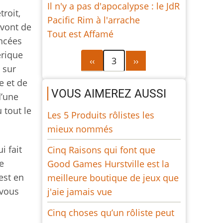
Il n'y a pas d'apocalypse : le JdR
roit,
Pacific Rim à l'arrache
 vont de
Tout est Affamé
ancées
érique
Pagination
Page
Page
‹‹
3
››
 sur
précédente
suivante
e et de
VOUS AIMEREZ AUSSI
d’une
 tout le
Les 5 Produits rôlistes les
mieux nommés
i fait
Cinq Raisons qui font que
e
Good Games Hurstville est la
est en
meilleure boutique de jeux que
 vous
j'aie jamais vue
Cinq choses qu’un rôliste peut