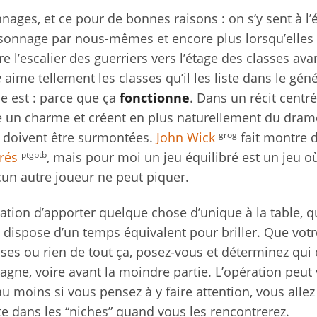
ages, et ce pour de bonnes raisons : on s’y sent à l’ét
sonnage par nous-mêmes et encore plus lorsqu’elles
re l’escalier des guerriers vers l’étage des classes av
e
aime tellement les classes qu’il les liste dans le gén
e est : parce que ça
fonctionne
. Dans un récit centré
me un charme et créent en plus naturellement du dram
grog
u doivent être surmontées.
John Wick
fait montre 
ptgptb
rés
, mais pour moi un jeu équilibré est un jeu où
un autre joueur ne peut piquer.
tion d’apporter quelque chose d’unique à la table, qu
t dispose d’un temps équivalent pour briller. Que votr
sses ou rien de tout ça, posez-vous et déterminez qui 
gne, voire avant la moindre partie. L’opération peut
 moins si vous pensez à y faire attention, vous allez
e dans les “niches” quand vous les rencontrerez.