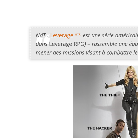
wiki
NdT :
Leverage
est une série américain
dans
Leverage RPG
) – rassemble une équi
mener des missions visant à combattre les