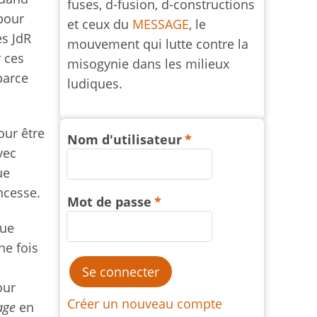
fuses, d-fusion, d-constructions
pour
et ceux du
MESSAGE
, le
es JdR
mouvement qui lutte contre la
 ces
misogynie dans les milieux
parce
ludiques.
our être
Nom d'utilisateur
vec
ue
ncesse.
Mot de passe
que
une fois
our
Créer un nouveau compte
age
en