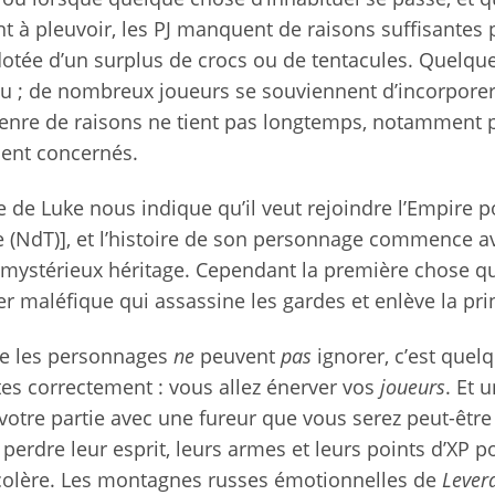
à pleuvoir, les PJ manquent de raisons suffisantes 
otée d’un surplus de crocs ou de tentacules. Quelqu
jeu ; de nombreux joueurs se souviennent d’incorporer
genre de raisons ne tient pas longtemps, notamment 
ment concernés.
e de Luke nous indique qu’il veut rejoindre l’Empire p
 (NdT)], et l’histoire de son personnage commence a
n mystérieux héritage. Cependant la première chose q
ier maléfique qui assassine les gardes et enlève la pri
ue les personnages
ne
peuvent
pas
ignorer, c’est quel
ites correctement : vous allez énerver vos
joueurs
. Et 
s votre partie avec une fureur que vous serez peut-être
perdre leur esprit, leurs armes et leurs points d’XP p
n colère. Les montagnes russes émotionnelles de
Lever