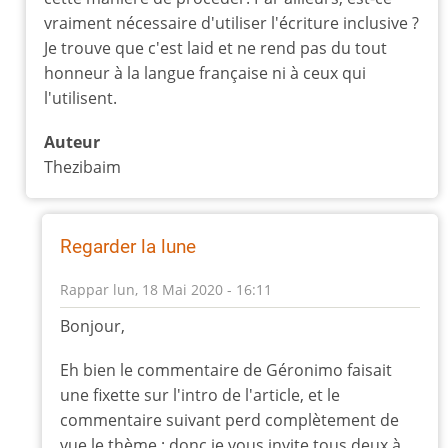
à
vraiment nécessaire d'utiliser l'écriture inclusive ?
Cet
Je trouve que c'est laid et ne rend pas du tout
article
honneur à la langue française ni à ceux qui
nous
l'utilisent.
parle
d'un
Auteur
par
Thezibaim
geronimo
Regarder la lune
Rappar
lun, 18 Mai 2020 - 16:11
En
Bonjour,
réponse
à
Eh bien le commentaire de Géronimo faisait
Putassier
une fixette sur l'intro de l'article, et le
par
commentaire suivant perd complètement de
Sigismond
vue le thème ; donc je vous invite tous deux à