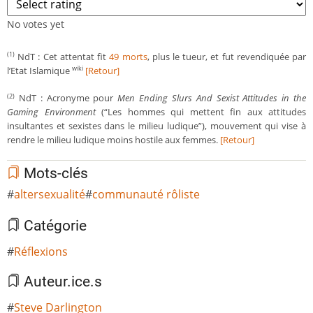
No votes yet
NdT : Cet attentat fit
49 morts
, plus le tueur, et fut revendiquée par
(1)
l’Etat Islamique
[Retour]
wiki
NdT : Acronyme pour
Men Ending Slurs And Sexist Attitudes in the
(2)
Gaming Environment
(“Les hommes qui mettent fin aux attitudes
insultantes et sexistes dans le milieu ludique”), mouvement qui vise à
rendre le milieu ludique moins hostile aux femmes.
[Retour]
Mots-clés
altersexualité
communauté rôliste
Catégorie
Réflexions
Auteur.ice.s
Steve Darlington