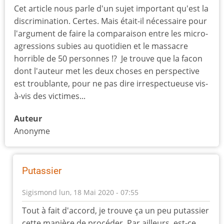
Cet article nous parle d'un sujet important qu'est la
discrimination. Certes. Mais était-il nécessaire pour
l'argument de faire la comparaison entre les micro-
agressions subies au quotidien et le massacre
horrible de 50 personnes !? Je trouve que la facon
dont l'auteur met les deux choses en perspective
est troublante, pour ne pas dire irrespectueuse vis-
à-vis des victimes...
Auteur
Anonyme
Putassier
Sigismond
lun, 18 Mai 2020 - 07:55
En
Tout à fait d'accord, je trouve ça un peu putassier
réponse
cette manière de procéder. Par ailleurs, est-ce