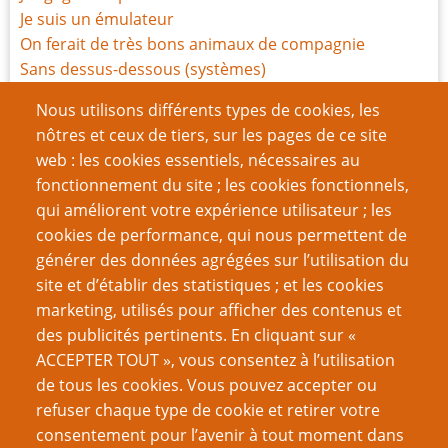
Je suis un émulateur
On ferait de très bons animaux de compagnie
Sans dessus-dessous (systèmes)
Tout le monde est magique
Nous utilisons différents types de cookies, les
Rapport de mission
nôtres et ceux de tiers, sur les pages de ce site
Ode aux Indés
web : les cookies essentiels, nécessaires au
Les jeux en une page sont-ils sans valeur ?
fonctionnement du site ; les cookies fonctionnels,
La Carte-X ne vous sauvera pas de tout
qui améliorent votre expérience utilisateur ; les
Défi du gamer : un jeu par saison
cookies de performance, qui nous permettent de
générer des données agrégées sur l’utilisation du
Page
Pagination
1
››
site et d’établir des statistiques ; et les cookies
suivante
marketing, utilisés pour afficher des contenus et
VOUS AIMEREZ AUSSI
des publicités pertinents. En cliquant sur «
ACCEPTER TOUT », vous consentez à l’utilisation
Exilées dans l’indé, mais sans aucun regret
de tous les cookies. Vous pouvez accepter ou
refuser chaque type de cookie et retirer votre
Romance et Jeu de Rôles : des biais de genre ?
consentement pour l’avenir à tout moment dans