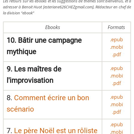
Les retours sur les ebooks et les suggestions de thèmes sont bienvenus, et à
adresser à Benoit Huot [esteriane626CHEZgmail.com], Rédacteur en chef de
la division “ebook”
Ebooks
Formats
10. Bâtir une campagne
.epub
.mobi
mythique
.pdf
9. Les maîtres de
.epub
.mobi
l'improvisation
.pdf
8.
Comment écrire un bon
.epub
.mobi
scénario
.pdf
.epub
7.
Le père Noël est un rôliste
.mobi