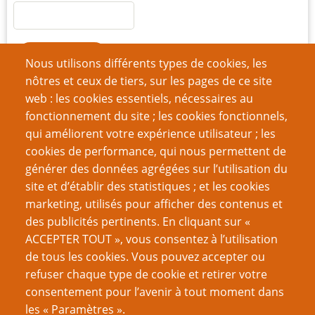
Nous utilisons différents types de cookies, les
nôtres et ceux de tiers, sur les pages de ce site
Créer un nouveau compte
web : les cookies essentiels, nécessaires au
Réinitialiser votre mot de passe
fonctionnement du site ; les cookies fonctionnels,
qui améliorent votre expérience utilisateur ; les
cookies de performance, qui nous permettent de
Du même auteur
générer des données agrégées sur l’utilisation du
Ebook 23 : joueurs, joueuses et PJ, mode d'emploi
site et d’établir des statistiques ; et les cookies
Ebook 22 : Les PNJ aussi ont une vie
marketing, utilisés pour afficher des contenus et
Comment lancer et réussir son festival rôliste
des publicités pertinents. En cliquant sur «
Ebook 21 : Le marketing rôliste pour les nuls
ACCEPTER TOUT », vous consentez à l’utilisation
Une rôliste dans la foule
de tous les cookies. Vous pouvez accepter ou
Ebook 20 : L'accessoire, c'est l'essentiel
refuser chaque type de cookie et retirer votre
Test PTGPTB : quel rôliste LNIST êtes-vous ?
consentement pour l’avenir à tout moment dans
Convention RRX 2017 : debriefing
les « Paramètres ».