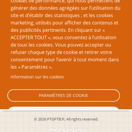
cookies de performance, qui nous permettent de
septembre 2023
(8)
générer des données agrégées sur l’utilisation du
site et d’établir des statistiques ; et les cookies
juin 2023
(13)
marketing, utilisés pour afficher des contenus et
des publicités pertinents. En cliquant sur «
mai 2023
(1)
ACCEPTER TOUT », vous consentez à l’utilisation
mars 2023
(10)
de tous les cookies. Vous pouvez accepter ou
refuser chaque type de cookie et retirer votre
février 2023
(1)
consentement pour l’avenir à tout moment dans
décembre 2022
(11)
les « Paramètres ».
septembre 2022
(10)
Information sur les cookies
Page
Page
Pagination
‹ Précédent
2
Suivant ›
PARAMÈTRES DE COOKIE
précédente
suivante
TOUT REFUSER
© 2026 PTGPTB.fr, All rights reserved.
TOUT ACCEPTER