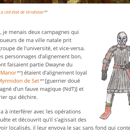
La cité-état de Viridistan
en
ité, je menais deux campagnes qui
joueurs de ma ville natale prit
oupe de l’université, et vice-versa.
des personnages d’alignement bon,
ont faisaient partie Dwayne du
en
 Manor
) étaient d’alignement loyal
en
Myrmidon de Set
[guerrier doué
agné d’un fauve magique (NdT)] et
ier qui déchire.
 à interférer avec les opérations
uête et découvrit qu’il s’agissait des
ir localisés, il leur envoya le sac sans fond qui conte