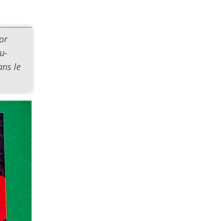
or
u-
ans le