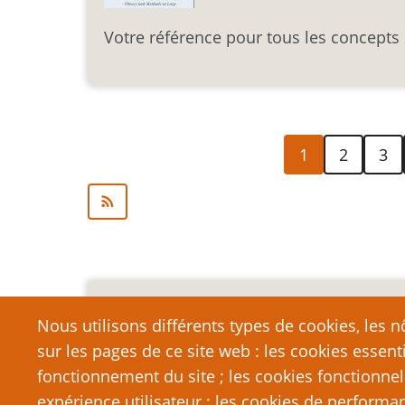
Votre référence pour tous les concept
Pagination
Page
Page
Page
1
2
3
courante
Mention légale importa
Nous utilisons différents types de cookies, les nô
sur les pages de ce site web : les cookies essent
Nous vous encourageons à faire un lien vers cett
qui dépasse la longueur raisonnable d’une cit
fonctionnement du site ; les cookies fonctionnel
strictement interdite. Si vous reproduisez une gra
expérience utilisateur ; les cookies de performa